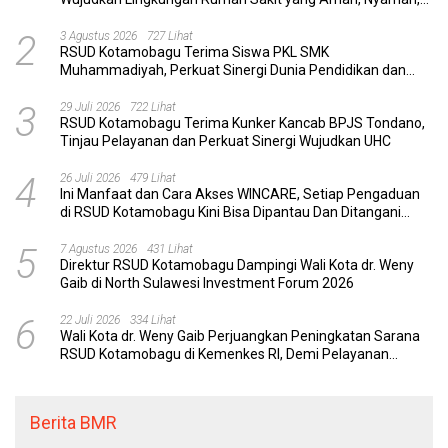
dan Berkualitas
2
3 Agustus 2026
727 Lihat
RSUD Kotamobagu Terima Siswa PKL SMK
Muhammadiyah, Perkuat Sinergi Dunia Pendidikan dan
Layanan Kesehatan
3
29 Juli 2026
722 Lihat
RSUD Kotamobagu Terima Kunker Kancab BPJS Tondano,
Tinjau Pelayanan dan Perkuat Sinergi Wujudkan UHC
4
26 Juli 2026
479 Lihat
Ini Manfaat dan Cara Akses WINCARE, Setiap Pengaduan
di RSUD Kotamobagu Kini Bisa Dipantau Dan Ditangani
dengan Tuntas
5
7 Agustus 2026
431 Lihat
Direktur RSUD Kotamobagu Dampingi Wali Kota dr. Weny
Gaib di North Sulawesi Investment Forum 2026
6
22 Juli 2026
334 Lihat
Wali Kota dr. Weny Gaib Perjuangkan Peningkatan Sarana
RSUD Kotamobagu di Kemenkes RI, Demi Pelayanan
Kesehatan yang Lebih Modern
Berita BMR