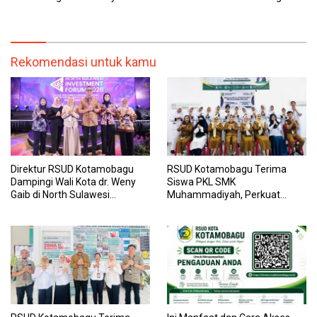
dan Pegawai yang Cepat,
Kemenkes RI, Demi Pelayanan
Transparan, dan Responsif
Kesehatan yang Lebih Modern
Rekomendasi untuk kamu
Direktur RSUD Kotamobagu
RSUD Kotamobagu Terima
Dampingi Wali Kota dr. Weny
Siswa PKL SMK
Gaib di North Sulawesi
Muhammadiyah, Perkuat
Investment Forum 2026
Sinergi Dunia Pendidikan dan
Layanan Kesehatan