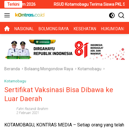
Langsung
um 2026
Terkini
RSUD Kotamobagu Terima Siswa PKL SMK Muhammadiya
ke
konten
BERANDA
NASIONAL
BOLMONG RAYA
KESEHATAN
HUKUM DAN KR
Beranda
Bolaang Mongondow Raya
Kotamobagu
Kotamobagu
Sertifikat Vaksinasi Bisa Dibawa ke
Luar Daerah
Fahri Rezandi Ibrahim
2 Februari 2021
KOTAMOBAGU, KONTRAS MEDIA
– Setiap orang yang telah