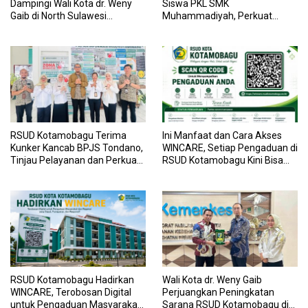
Dampingi Wali Kota dr. Weny
Siswa PKL SMK
Gaib di North Sulawesi
Muhammadiyah, Perkuat
Investment Forum 2026
Sinergi Dunia Pendidikan dan
Layanan Kesehatan
RSUD Kotamobagu Terima
Ini Manfaat dan Cara Akses
Kunker Kancab BPJS Tondano,
WINCARE, Setiap Pengaduan di
Tinjau Pelayanan dan Perkuat
RSUD Kotamobagu Kini Bisa
Sinergi Wujudkan UHC
Dipantau Dan Ditangani
dengan Tuntas
RSUD Kotamobagu Hadirkan
Wali Kota dr. Weny Gaib
WINCARE, Terobosan Digital
Perjuangkan Peningkatan
untuk Pengaduan Masyarakat
Sarana RSUD Kotamobagu di