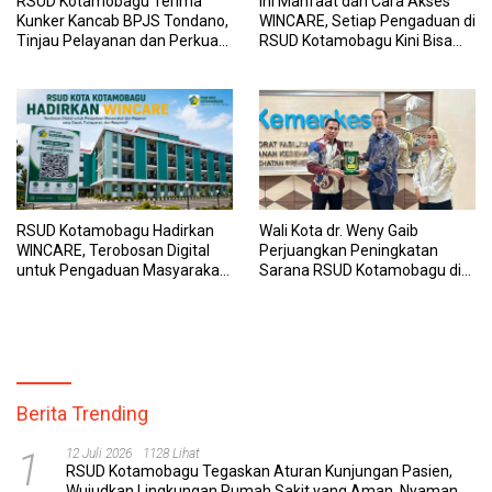
RSUD Kotamobagu Terima
Ini Manfaat dan Cara Akses
Kunker Kancab BPJS Tondano,
WINCARE, Setiap Pengaduan di
Tinjau Pelayanan dan Perkuat
RSUD Kotamobagu Kini Bisa
Sinergi Wujudkan UHC
Dipantau Dan Ditangani
dengan Tuntas
RSUD Kotamobagu Hadirkan
Wali Kota dr. Weny Gaib
WINCARE, Terobosan Digital
Perjuangkan Peningkatan
untuk Pengaduan Masyarakat
Sarana RSUD Kotamobagu di
dan Pegawai yang Cepat,
Kemenkes RI, Demi Pelayanan
Transparan, dan Responsif
Kesehatan yang Lebih Modern
Berita Trending
1
12 Juli 2026
1128 Lihat
RSUD Kotamobagu Tegaskan Aturan Kunjungan Pasien,
Wujudkan Lingkungan Rumah Sakit yang Aman, Nyaman,