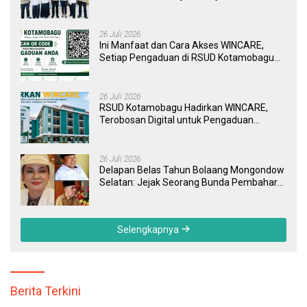
Perkuat Sinergi Wujudkan UHC
26 Juli 2026
Ini Manfaat dan Cara Akses WINCARE,
Setiap Pengaduan di RSUD Kotamobagu
Kini Bisa Dipantau Dan Ditangani dengan
Tuntas
26 Juli 2026
RSUD Kotamobagu Hadirkan WINCARE,
Terobosan Digital untuk Pengaduan
Masyarakat dan Pegawai yang Cepat,
Transparan, dan Responsif
26 Juli 2026
Delapan Belas Tahun Bolaang Mongondow
Selatan: Jejak Seorang Bunda Pembaharu
dan Sebuah Daerah yang Menolak
Tertinggal
Selengkapnya
Berita Terkini