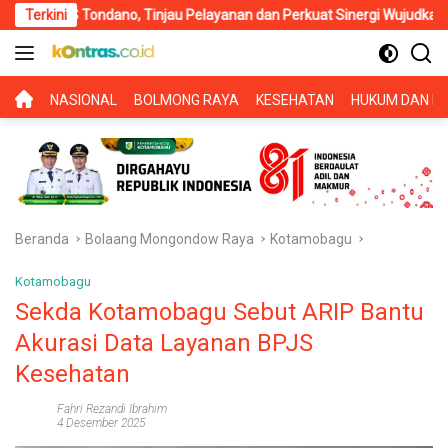
Langsung
ndano, Tinjau Pelayanan dan Perkuat Sinergi Wujudkan UHC
Terkini
ke
konten
BERANDA
NASIONAL
BOLMONG RAYA
KESEHATAN
HUKUM DAN KR
Beranda
Bolaang Mongondow Raya
Kotamobagu
Kotamobagu
Sekda Kotamobagu Sebut ARIP Bantu
Akurasi Data Layanan BPJS
Kesehatan
Fahri Rezandi Ibrahim
4 Desember 2025