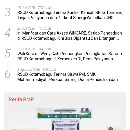
Komunikasi Efektif
3
29 Juli 2026
700 Lihat
RSUD Kotamobagu Terima Kunker Kancab BPJS Tondano,
Tinjau Pelayanan dan Perkuat Sinergi Wujudkan UHC
4
26 Juli 2026
440 Lihat
Ini Manfaat dan Cara Akses WINCARE, Setiap Pengaduan
di RSUD Kotamobagu Kini Bisa Dipantau Dan Ditangani
dengan Tuntas
5
22 Juli 2026
314 Lihat
Wali Kota dr. Weny Gaib Perjuangkan Peningkatan Sarana
RSUD Kotamobagu di Kemenkes RI, Demi Pelayanan
Kesehatan yang Lebih Modern
6
3 Agustus 2026
309 Lihat
RSUD Kotamobagu Terima Siswa PKL SMK
Muhammadiyah, Perkuat Sinergi Dunia Pendidikan dan
Layanan Kesehatan
Berita BMR