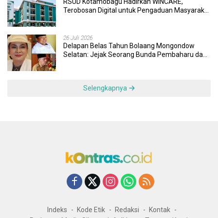
RSUD Kotamobagu Hadirkan WINCARE,
Terobosan Digital untuk Pengaduan Masyarakat
dan Pegawai yang Cepat, Transparan, dan
Responsif
26 Juli 2026
Delapan Belas Tahun Bolaang Mongondow
Selatan: Jejak Seorang Bunda Pembaharu dan
Sebuah Daerah yang Menolak Tertinggal
Selengkapnya
Indeks
Kode Etik
Redaksi
Kontak