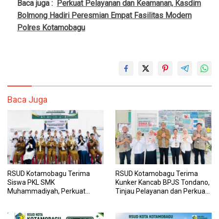
Baca juga :
Perkuat Pelayanan dan Keamanan, Kasdim
Bolmong Hadiri Peresmian Empat Fasilitas Modern
Polres Kotamobagu
Baca Juga
RSUD Kotamobagu Terima
RSUD Kotamobagu Terima
Siswa PKL SMK
Kunker Kancab BPJS Tondano,
Muhammadiyah, Perkuat
Tinjau Pelayanan dan Perkuat
Sinergi Dunia Pendidikan dan
Sinergi Wujudkan UHC
Layanan Kesehatan