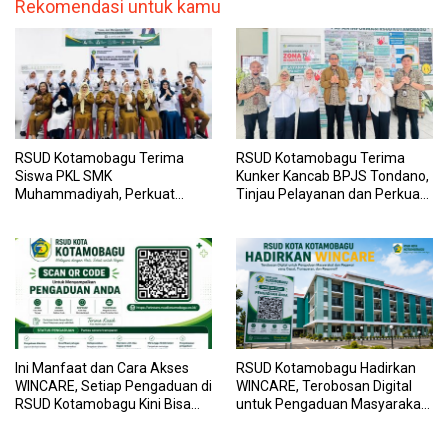
Rekomendasi untuk kamu
RSUD Kotamobagu Terima
RSUD Kotamobagu Terima
Siswa PKL SMK
Kunker Kancab BPJS Tondano,
Muhammadiyah, Perkuat
Tinjau Pelayanan dan Perkuat
Sinergi Dunia Pendidikan dan
Sinergi Wujudkan UHC
Layanan Kesehatan
Ini Manfaat dan Cara Akses
RSUD Kotamobagu Hadirkan
WINCARE, Setiap Pengaduan di
WINCARE, Terobosan Digital
RSUD Kotamobagu Kini Bisa
untuk Pengaduan Masyarakat
Dipantau Dan Ditangani
dan Pegawai yang Cepat,
dengan Tuntas
Transparan, dan Responsif