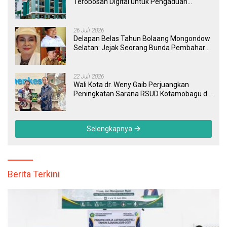
Terobosan Digital untuk Pengaduan
Masyarakat dan Pegawai yang Cepat,
Transparan, dan Responsif
26 Juli 2026
Delapan Belas Tahun Bolaang Mongondow
Selatan: Jejak Seorang Bunda Pembaharu
dan Sebuah Daerah yang Menolak
Tertinggal
22 Juli 2026
Wali Kota dr. Weny Gaib Perjuangkan
Peningkatan Sarana RSUD Kotamobagu di
Kemenkes RI, Demi Pelayanan Kesehatan
yang Lebih Modern
Selengkapnya
Berita Terkini