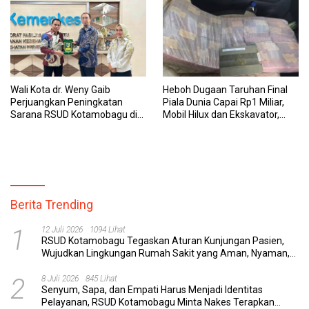
Wali Kota dr. Weny Gaib
Heboh Dugaan Taruhan Final
Perjuangkan Peningkatan
Piala Dunia Capai Rp1 Miliar,
Sarana RSUD Kotamobagu di
Mobil Hilux dan Ekskavator,
Kemenkes RI, Demi Pelayanan
Polres Bolmong Lakukan
Kesehatan yang Lebih Modern
Penyelidikan
Berita Trending
1
12 Juli 2026
1094 Lihat
RSUD Kotamobagu Tegaskan Aturan Kunjungan Pasien,
Wujudkan Lingkungan Rumah Sakit yang Aman, Nyaman,
dan Berkualitas
2
8 Juli 2026
845 Lihat
Senyum, Sapa, dan Empati Harus Menjadi Identitas
Pelayanan, RSUD Kotamobagu Minta Nakes Terapkan