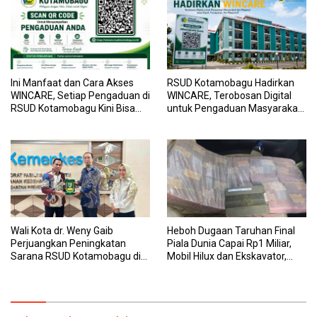
Ini Manfaat dan Cara Akses
RSUD Kotamobagu Hadirkan
WINCARE, Setiap Pengaduan di
WINCARE, Terobosan Digital
RSUD Kotamobagu Kini Bisa
untuk Pengaduan Masyarakat
Dipantau Dan Ditangani
dan Pegawai yang Cepat,
dengan Tuntas
Transparan, dan Responsif
Wali Kota dr. Weny Gaib
Heboh Dugaan Taruhan Final
Perjuangkan Peningkatan
Piala Dunia Capai Rp1 Miliar,
Sarana RSUD Kotamobagu di
Mobil Hilux dan Ekskavator,
Kemenkes RI, Demi Pelayanan
Polres Bolmong Lakukan
Kesehatan yang Lebih Modern
Penyelidikan