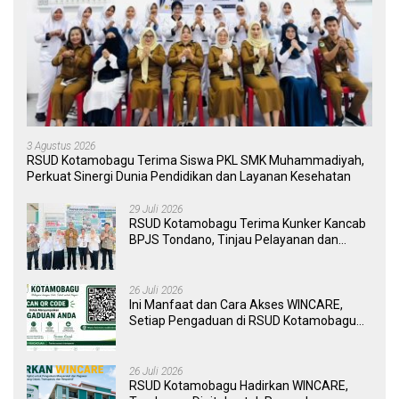
3 Agustus 2026
RSUD Kotamobagu Terima Siswa PKL SMK Muhammadiyah,
Perkuat Sinergi Dunia Pendidikan dan Layanan Kesehatan
29 Juli 2026
RSUD Kotamobagu Terima Kunker Kancab
BPJS Tondano, Tinjau Pelayanan dan
Perkuat Sinergi Wujudkan UHC
26 Juli 2026
Ini Manfaat dan Cara Akses WINCARE,
Setiap Pengaduan di RSUD Kotamobagu
Kini Bisa Dipantau Dan Ditangani dengan
Tuntas
26 Juli 2026
RSUD Kotamobagu Hadirkan WINCARE,