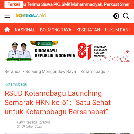
Langsung
iswa PKL SMK Muhammadiyah, Perkuat Sinergi Dunia Pendidikan dan
Terkini
ke
konten
BERANDA
NASIONAL
BOLMONG RAYA
KESEHATAN
HUKUM DAN KR
Beranda
Bolaang Mongondow Raya
Kotamobagu
Kotamobagu
RSUD Kotamobagu Launching
Semarak HKN ke-61: “Satu Sehat
untuk Kotamobagu Bersahabat”
Fahri Rezandi Ibrahim
31 Oktober 2025