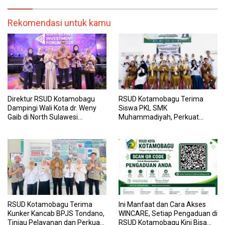
Rekomendasi untuk kamu
Direktur RSUD Kotamobagu
RSUD Kotamobagu Terima
Dampingi Wali Kota dr. Weny
Siswa PKL SMK
Gaib di North Sulawesi
Muhammadiyah, Perkuat
Investment Forum 2026
Sinergi Dunia Pendidikan dan
Layanan Kesehatan
RSUD Kotamobagu Terima
Ini Manfaat dan Cara Akses
Kunker Kancab BPJS Tondano,
WINCARE, Setiap Pengaduan di
Tinjau Pelayanan dan Perkuat
RSUD Kotamobagu Kini Bisa