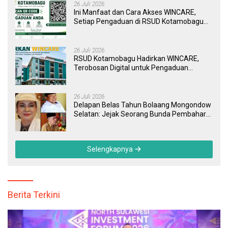
26 Juli 2026
Ini Manfaat dan Cara Akses WINCARE,
Setiap Pengaduan di RSUD Kotamobagu
Kini Bisa Dipantau Dan Ditangani dengan
Tuntas
26 Juli 2026
RSUD Kotamobagu Hadirkan WINCARE,
Terobosan Digital untuk Pengaduan
Masyarakat dan Pegawai yang Cepat,
Transparan, dan Responsif
26 Juli 2026
Delapan Belas Tahun Bolaang Mongondow
Selatan: Jejak Seorang Bunda Pembaharu
dan Sebuah Daerah yang Menolak
Tertinggal
Selengkapnya
Berita Terkini