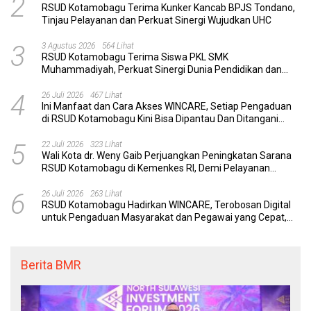
2
RSUD Kotamobagu Terima Kunker Kancab BPJS Tondano,
Tinjau Pelayanan dan Perkuat Sinergi Wujudkan UHC
3
3 Agustus 2026
564 Lihat
RSUD Kotamobagu Terima Siswa PKL SMK
Muhammadiyah, Perkuat Sinergi Dunia Pendidikan dan
Layanan Kesehatan
4
26 Juli 2026
467 Lihat
Ini Manfaat dan Cara Akses WINCARE, Setiap Pengaduan
di RSUD Kotamobagu Kini Bisa Dipantau Dan Ditangani
dengan Tuntas
5
22 Juli 2026
323 Lihat
Wali Kota dr. Weny Gaib Perjuangkan Peningkatan Sarana
RSUD Kotamobagu di Kemenkes RI, Demi Pelayanan
Kesehatan yang Lebih Modern
6
26 Juli 2026
263 Lihat
RSUD Kotamobagu Hadirkan WINCARE, Terobosan Digital
untuk Pengaduan Masyarakat dan Pegawai yang Cepat,
Transparan, dan Responsif
Berita BMR