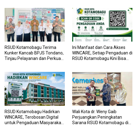
Layanan Kesehatan
RSUD Kotamobagu Terima
Ini Manfaat dan Cara Akses
Kunker Kancab BPJS Tondano,
WINCARE, Setiap Pengaduan di
Tinjau Pelayanan dan Perkuat
RSUD Kotamobagu Kini Bisa
Sinergi Wujudkan UHC
Dipantau Dan Ditangani
dengan Tuntas
RSUD Kotamobagu Hadirkan
Wali Kota dr. Weny Gaib
WINCARE, Terobosan Digital
Perjuangkan Peningkatan
untuk Pengaduan Masyarakat
Sarana RSUD Kotamobagu di
dan Pegawai yang Cepat,
Kemenkes RI, Demi Pelayanan
Transparan, dan Responsif
Kesehatan yang Lebih Modern