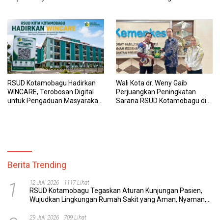
Sinergi Wujudkan UHC
Dipantau Dan Ditangani
dengan Tuntas
RSUD Kotamobagu Hadirkan
Wali Kota dr. Weny Gaib
WINCARE, Terobosan Digital
Perjuangkan Peningkatan
untuk Pengaduan Masyarakat
Sarana RSUD Kotamobagu di
dan Pegawai yang Cepat,
Kemenkes RI, Demi Pelayanan
Transparan, dan Responsif
Kesehatan yang Lebih Modern
Berita Trending
1
12 Juli 2026
1117 Lihat
RSUD Kotamobagu Tegaskan Aturan Kunjungan Pasien,
Wujudkan Lingkungan Rumah Sakit yang Aman, Nyaman,
dan Berkualitas
29 Juli 2026
709 Lihat