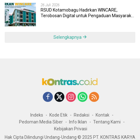
26 Juli 2026
RSUD Kotamobagu Hadirkan WINCARE,
Terobosan Digital untuk Pengaduan Masyarakat
dan Pegawai yang Cepat, Transparan, dan
Responsif
Selengkapnya
Indeks
Kode Etik
Redaksi
Kontak
Pedoman Media Siber
Info Iklan
Tentang Kami
Kebijakan Privasi
Hak Cipta Dilindungi Undang-Undang © 2025 PT. KONTRAS KARYA