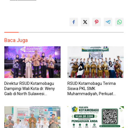
Baca Juga
Direktur RSUD Kotamobagu
RSUD Kotamobagu Terima
Dampingi Wali Kota dr. Weny
Siswa PKL SMK
Gaib di North Sulawesi
Muhammadiyah, Perkuat
Investment Forum 2026
Sinergi Dunia Pendidikan dan
Layanan Kesehatan