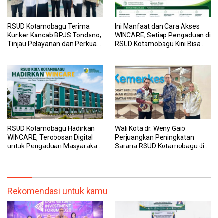
RSUD Kotamobagu Terima
Ini Manfaat dan Cara Akses
Kunker Kancab BPJS Tondano,
WINCARE, Setiap Pengaduan di
Tinjau Pelayanan dan Perkuat
RSUD Kotamobagu Kini Bisa
Sinergi Wujudkan UHC
Dipantau Dan Ditangani
dengan Tuntas
RSUD Kotamobagu Hadirkan
Wali Kota dr. Weny Gaib
WINCARE, Terobosan Digital
Perjuangkan Peningkatan
untuk Pengaduan Masyarakat
Sarana RSUD Kotamobagu di
dan Pegawai yang Cepat,
Kemenkes RI, Demi Pelayanan
Transparan, dan Responsif
Kesehatan yang Lebih Modern
Rekomendasi untuk kamu