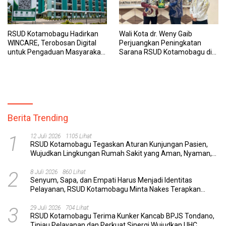
RSUD Kotamobagu Hadirkan
Wali Kota dr. Weny Gaib
WINCARE, Terobosan Digital
Perjuangkan Peningkatan
untuk Pengaduan Masyarakat
Sarana RSUD Kotamobagu di
dan Pegawai yang Cepat,
Kemenkes RI, Demi Pelayanan
Transparan, dan Responsif
Kesehatan yang Lebih Modern
Berita Trending
1
12 Juli 2026
1105 Lihat
RSUD Kotamobagu Tegaskan Aturan Kunjungan Pasien,
Wujudkan Lingkungan Rumah Sakit yang Aman, Nyaman,
dan Berkualitas
2
8 Juli 2026
860 Lihat
Senyum, Sapa, dan Empati Harus Menjadi Identitas
Pelayanan, RSUD Kotamobagu Minta Nakes Terapkan
Komunikasi Efektif
3
29 Juli 2026
704 Lihat
RSUD Kotamobagu Terima Kunker Kancab BPJS Tondano,
Tinjau Pelayanan dan Perkuat Sinergi Wujudkan UHC