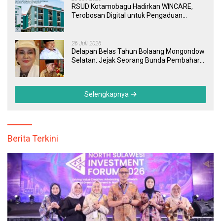
RSUD Kotamobagu Hadirkan WINCARE,
Terobosan Digital untuk Pengaduan
Masyarakat dan Pegawai yang Cepat,
Transparan, dan Responsif
26 Juli 2026
Delapan Belas Tahun Bolaang Mongondow
Selatan: Jejak Seorang Bunda Pembaharu
dan Sebuah Daerah yang Menolak
Tertinggal
Selengkapnya
Berita Terkini