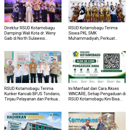
Direktur RSUD Kotamobagu
RSUD Kotamobagu Terima
Dampingi Wali Kota dr. Weny
Siswa PKL SMK
Gaib di North Sulawesi
Muhammadiyah, Perkuat
Investment Forum 2026
Sinergi Dunia Pendidikan dan
Layanan Kesehatan
RSUD Kotamobagu Terima
Ini Manfaat dan Cara Akses
Kunker Kancab BPJS Tondano,
WINCARE, Setiap Pengaduan di
Tinjau Pelayanan dan Perkuat
RSUD Kotamobagu Kini Bisa
Sinergi Wujudkan UHC
Dipantau Dan Ditangani
dengan Tuntas