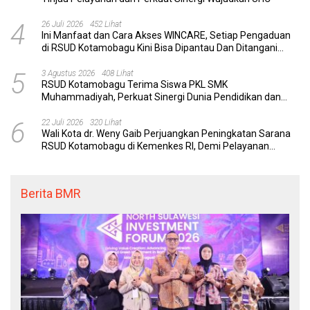
4
26 Juli 2026
452 Lihat
Ini Manfaat dan Cara Akses WINCARE, Setiap Pengaduan
di RSUD Kotamobagu Kini Bisa Dipantau Dan Ditangani
dengan Tuntas
5
3 Agustus 2026
408 Lihat
RSUD Kotamobagu Terima Siswa PKL SMK
Muhammadiyah, Perkuat Sinergi Dunia Pendidikan dan
Layanan Kesehatan
6
22 Juli 2026
320 Lihat
Wali Kota dr. Weny Gaib Perjuangkan Peningkatan Sarana
RSUD Kotamobagu di Kemenkes RI, Demi Pelayanan
Kesehatan yang Lebih Modern
Berita BMR