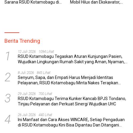
Sarana RSUD Kotamobagu di
Mobil Hilux dan Ekskavator,
Kemenkes RI, Demi Pelayanan
Polres Bolmong Lakukan
Kesehatan yang Lebih Modern
Penyelidikan
Berita Trending
1
12 Juli 2026
1094 Lihat
RSUD Kotamobagu Tegaskan Aturan Kunjungan Pasien,
Wujudkan Lingkungan Rumah Sakit yang Aman, Nyaman,
dan Berkualitas
2
8 Juli 2026
845 Lihat
Senyum, Sapa, dan Empati Harus Menjadi Identitas
Pelayanan, RSUD Kotamobagu Minta Nakes Terapkan
Komunikasi Efektif
3
29 Juli 2026
700 Lihat
RSUD Kotamobagu Terima Kunker Kancab BPJS Tondano,
Tinjau Pelayanan dan Perkuat Sinergi Wujudkan UHC
4
26 Juli 2026
440 Lihat
Ini Manfaat dan Cara Akses WINCARE, Setiap Pengaduan
di RSUD Kotamobagu Kini Bisa Dipantau Dan Ditangani
dengan Tuntas