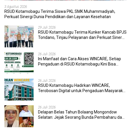
3 Agustus 2026
RSUD Kotamobagu Terima Siswa PKL SMK Muhammadiyah,
Perkuat Sinergi Dunia Pendidikan dan Layanan Kesehatan
29 Juli 2026
RSUD Kotamobagu Terima Kunker Kancab BPJS
Tondano, Tinjau Pelayanan dan Perkuat Sinergi
Wujudkan UHC
26 Juli 2026
Ini Manfaat dan Cara Akses WINCARE, Setiap
Pengaduan di RSUD Kotamobagu Kini Bisa
Dipantau Dan Ditangani dengan Tuntas
26 Juli 2026
RSUD Kotamobagu Hadirkan WINCARE,
Terobosan Digital untuk Pengaduan Masyarakat
dan Pegawai yang Cepat, Transparan, dan
Responsif
26 Juli 2026
Delapan Belas Tahun Bolaang Mongondow
Selatan: Jejak Seorang Bunda Pembaharu dan
Sebuah Daerah yang Menolak Tertinggal