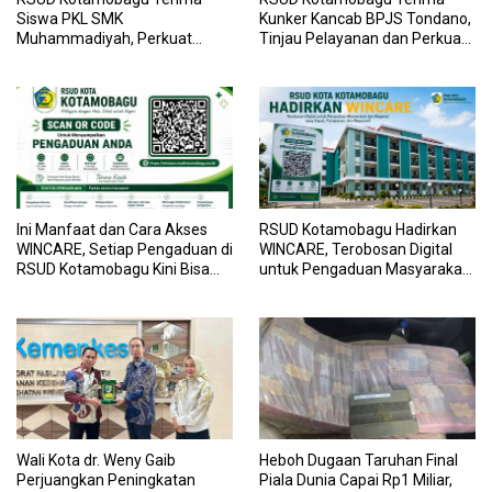
Siswa PKL SMK
Kunker Kancab BPJS Tondano,
Muhammadiyah, Perkuat
Tinjau Pelayanan dan Perkuat
Sinergi Dunia Pendidikan dan
Sinergi Wujudkan UHC
Layanan Kesehatan
Ini Manfaat dan Cara Akses
RSUD Kotamobagu Hadirkan
WINCARE, Setiap Pengaduan di
WINCARE, Terobosan Digital
RSUD Kotamobagu Kini Bisa
untuk Pengaduan Masyarakat
Dipantau Dan Ditangani
dan Pegawai yang Cepat,
dengan Tuntas
Transparan, dan Responsif
Wali Kota dr. Weny Gaib
Heboh Dugaan Taruhan Final
Perjuangkan Peningkatan
Piala Dunia Capai Rp1 Miliar,