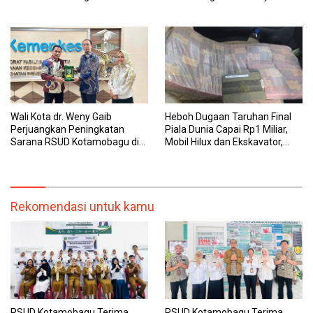
Dipantau Dan Ditangani
dan Pegawai yang Cepat,
dengan Tuntas
Transparan, dan Responsif
Wali Kota dr. Weny Gaib
Heboh Dugaan Taruhan Final
Perjuangkan Peningkatan
Piala Dunia Capai Rp1 Miliar,
Sarana RSUD Kotamobagu di
Mobil Hilux dan Ekskavator,
Kemenkes RI, Demi Pelayanan
Polres Bolmong Lakukan
Kesehatan yang Lebih Modern
Penyelidikan
Rekomendasi untuk kamu
RSUD Kotamobagu Terima
RSUD Kotamobagu Terima