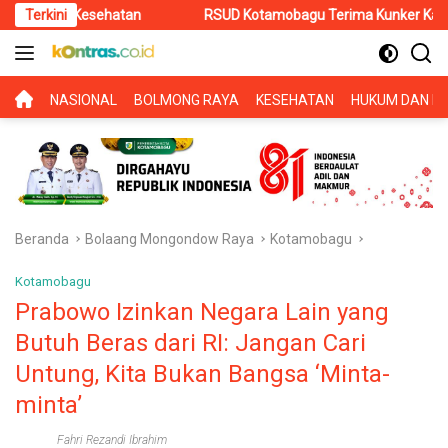
Langsung
ehatan
Terkini
RSUD Kotamobagu Terima Kunker Kancab BPJS Tondano
ke
konten
BERANDA
NASIONAL
BOLMONG RAYA
KESEHATAN
HUKUM DAN KR
Beranda
Bolaang Mongondow Raya
Kotamobagu
Kotamobagu
Prabowo Izinkan Negara Lain yang
Butuh Beras dari RI: Jangan Cari
Untung, Kita Bukan Bangsa ‘Minta-
minta’
Fahri Rezandi Ibrahim