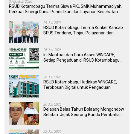
3 Agustus 2026
RSUD Kotamobagu Terima Siswa PKL SMK Muhammadiyah,
Perkuat Sinergi Dunia Pendidikan dan Layanan Kesehatan
29 Juli 2026
RSUD Kotamobagu Terima Kunker Kancab
BPJS Tondano, Tinjau Pelayanan dan
Perkuat Sinergi Wujudkan UHC
26 Juli 2026
Ini Manfaat dan Cara Akses WINCARE,
Setiap Pengaduan di RSUD Kotamobagu
Kini Bisa Dipantau Dan Ditangani dengan
Tuntas
26 Juli 2026
RSUD Kotamobagu Hadirkan WINCARE,
Terobosan Digital untuk Pengaduan
Masyarakat dan Pegawai yang Cepat,
Transparan, dan Responsif
26 Juli 2026
Delapan Belas Tahun Bolaang Mongondow
Selatan: Jejak Seorang Bunda Pembaharu
dan Sebuah Daerah yang Menolak
Tertinggal
22 Juli 2026