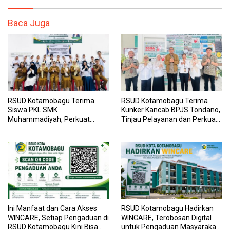
Baca Juga
RSUD Kotamobagu Terima
RSUD Kotamobagu Terima
Siswa PKL SMK
Kunker Kancab BPJS Tondano,
Muhammadiyah, Perkuat
Tinjau Pelayanan dan Perkuat
Sinergi Dunia Pendidikan dan
Sinergi Wujudkan UHC
Layanan Kesehatan
Ini Manfaat dan Cara Akses
RSUD Kotamobagu Hadirkan
WINCARE, Setiap Pengaduan di
WINCARE, Terobosan Digital
RSUD Kotamobagu Kini Bisa
untuk Pengaduan Masyarakat