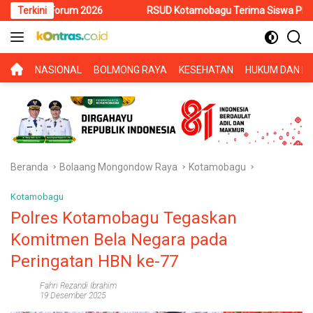
Langsung
rum 2026
Terkini
RSUD Kotamobagu Terima Siswa PKL SMK Muhammadi
ke
konten
BERANDA
NASIONAL
BOLMONG RAYA
KESEHATAN
HUKUM DAN KR
Beranda
Bolaang Mongondow Raya
Kotamobagu
Kotamobagu
Polres Kotamobagu Tegaskan
Komitmen Bela Negara pada
Peringatan HBN ke-77
Fahri Rezandi Ibrahim
19 Desember 2025