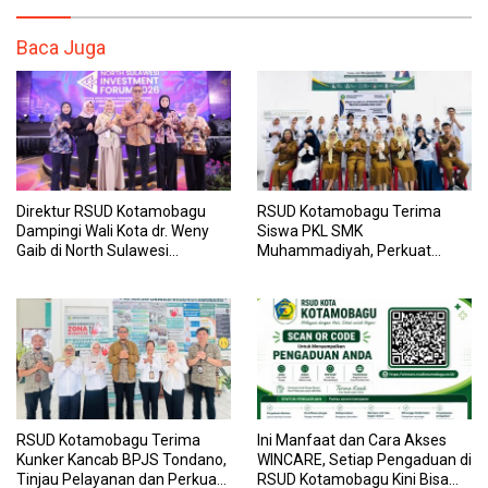
Baca Juga
Direktur RSUD Kotamobagu
RSUD Kotamobagu Terima
Dampingi Wali Kota dr. Weny
Siswa PKL SMK
Gaib di North Sulawesi
Muhammadiyah, Perkuat
Investment Forum 2026
Sinergi Dunia Pendidikan dan
Layanan Kesehatan
RSUD Kotamobagu Terima
Ini Manfaat dan Cara Akses
Kunker Kancab BPJS Tondano,
WINCARE, Setiap Pengaduan di
Tinjau Pelayanan dan Perkuat
RSUD Kotamobagu Kini Bisa