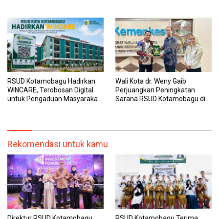
Sinergi Wujudkan UHC
Dipantau Dan Ditangani
dengan Tuntas
RSUD Kotamobagu Hadirkan
Wali Kota dr. Weny Gaib
WINCARE, Terobosan Digital
Perjuangkan Peningkatan
untuk Pengaduan Masyarakat
Sarana RSUD Kotamobagu di
dan Pegawai yang Cepat,
Kemenkes RI, Demi Pelayanan
Transparan, dan Responsif
Kesehatan yang Lebih Modern
Rekomendasi untuk kamu
Direktur RSUD Kotamobagu
RSUD Kotamobagu Terima