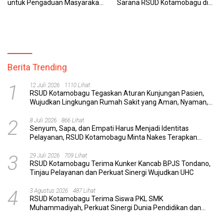
untuk Pengaduan Masyarakat
Sarana RSUD Kotamobagu di
dan Pegawai yang Cepat,
Kemenkes RI, Demi Pelayanan
Transparan, dan Responsif
Kesehatan yang Lebih Modern
Berita Trending
1
12 Juli 2026
1110 Lihat
RSUD Kotamobagu Tegaskan Aturan Kunjungan Pasien,
Wujudkan Lingkungan Rumah Sakit yang Aman, Nyaman,
dan Berkualitas
2
8 Juli 2026
866 Lihat
Senyum, Sapa, dan Empati Harus Menjadi Identitas
Pelayanan, RSUD Kotamobagu Minta Nakes Terapkan
Komunikasi Efektif
3
29 Juli 2026
709 Lihat
RSUD Kotamobagu Terima Kunker Kancab BPJS Tondano,
Tinjau Pelayanan dan Perkuat Sinergi Wujudkan UHC
4
3 Agustus 2026
487 Lihat
RSUD Kotamobagu Terima Siswa PKL SMK
Muhammadiyah, Perkuat Sinergi Dunia Pendidikan dan
Layanan Kesehatan