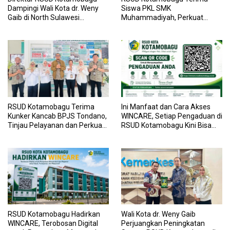
Dampingi Wali Kota dr. Weny
Siswa PKL SMK
Gaib di North Sulawesi
Muhammadiyah, Perkuat
Investment Forum 2026
Sinergi Dunia Pendidikan dan
Layanan Kesehatan
RSUD Kotamobagu Terima
Ini Manfaat dan Cara Akses
Kunker Kancab BPJS Tondano,
WINCARE, Setiap Pengaduan di
Tinjau Pelayanan dan Perkuat
RSUD Kotamobagu Kini Bisa
Sinergi Wujudkan UHC
Dipantau Dan Ditangani
dengan Tuntas
RSUD Kotamobagu Hadirkan
Wali Kota dr. Weny Gaib
WINCARE, Terobosan Digital
Perjuangkan Peningkatan