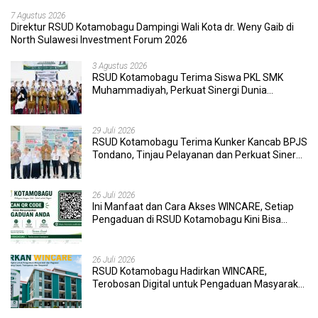
7 Agustus 2026
Direktur RSUD Kotamobagu Dampingi Wali Kota dr. Weny Gaib di
North Sulawesi Investment Forum 2026
3 Agustus 2026
RSUD Kotamobagu Terima Siswa PKL SMK
Muhammadiyah, Perkuat Sinergi Dunia
Pendidikan dan Layanan Kesehatan
29 Juli 2026
RSUD Kotamobagu Terima Kunker Kancab BPJS
Tondano, Tinjau Pelayanan dan Perkuat Sinergi
Wujudkan UHC
26 Juli 2026
Ini Manfaat dan Cara Akses WINCARE, Setiap
Pengaduan di RSUD Kotamobagu Kini Bisa
Dipantau Dan Ditangani dengan Tuntas
26 Juli 2026
RSUD Kotamobagu Hadirkan WINCARE,
Terobosan Digital untuk Pengaduan Masyarakat
dan Pegawai yang Cepat, Transparan, dan
Responsif