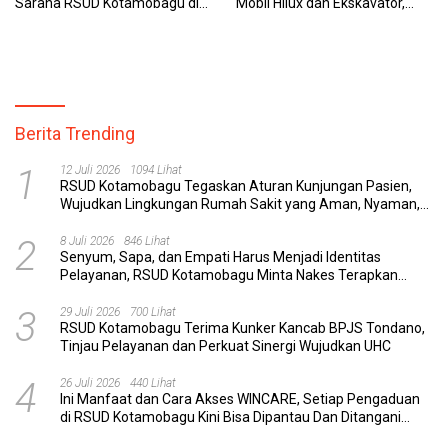
Sarana RSUD Kotamobagu di
Mobil Hilux dan Ekskavator,
Kemenkes RI, Demi Pelayanan
Polres Bolmong Lakukan
Kesehatan yang Lebih Modern
Penyelidikan
Berita Trending
1
12 Juli 2026
1094 Lihat
RSUD Kotamobagu Tegaskan Aturan Kunjungan Pasien,
Wujudkan Lingkungan Rumah Sakit yang Aman, Nyaman,
dan Berkualitas
2
8 Juli 2026
846 Lihat
Senyum, Sapa, dan Empati Harus Menjadi Identitas
Pelayanan, RSUD Kotamobagu Minta Nakes Terapkan
Komunikasi Efektif
3
29 Juli 2026
700 Lihat
RSUD Kotamobagu Terima Kunker Kancab BPJS Tondano,
Tinjau Pelayanan dan Perkuat Sinergi Wujudkan UHC
4
26 Juli 2026
440 Lihat
Ini Manfaat dan Cara Akses WINCARE, Setiap Pengaduan
di RSUD Kotamobagu Kini Bisa Dipantau Dan Ditangani
dengan Tuntas