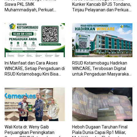
Siswa PKL SMK
Kunker Kancab BPJS Tondano,
Muhammadiyah, Perkuat
Tinjau Pelayanan dan Perkuat
Sinergi Dunia Pendidikan dan
Sinergi Wujudkan UHC
Layanan Kesehatan
Ini Manfaat dan Cara Akses
RSUD Kotamobagu Hadirkan
WINCARE, Setiap Pengaduan di
WINCARE, Terobosan Digital
RSUD Kotamobagu Kini Bisa
untuk Pengaduan Masyarakat
Dipantau Dan Ditangani
dan Pegawai yang Cepat,
dengan Tuntas
Transparan, dan Responsif
Wali Kota dr. Weny Gaib
Heboh Dugaan Taruhan Final
Perjuangkan Peningkatan
Piala Dunia Capai Rp1 Miliar,