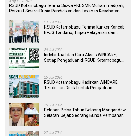
3 Agustus 2026
RSUD Kotamobagu Terima Siswa PKL SMK Muhammadiyah,
Perkuat Sinergi Dunia Pendidikan dan Layanan Kesehatan
29 Juli 2026
RSUD Kotamobagu Terima Kunker Kancab
BPJS Tondano, Tinjau Pelayanan dan
Perkuat Sinergi Wujudkan UHC
26 Juli 2026
Ini Manfaat dan Cara Akses WINCARE,
Setiap Pengaduan di RSUD Kotamobagu
Kini Bisa Dipantau Dan Ditangani dengan
Tuntas
26 Juli 2026
RSUD Kotamobagu Hadirkan WINCARE,
Terobosan Digital untuk Pengaduan
Masyarakat dan Pegawai yang Cepat,
Transparan, dan Responsif
26 Juli 2026
Delapan Belas Tahun Bolaang Mongondow
Selatan: Jejak Seorang Bunda Pembaharu
dan Sebuah Daerah yang Menolak
Tertinggal
22 Juli 2026