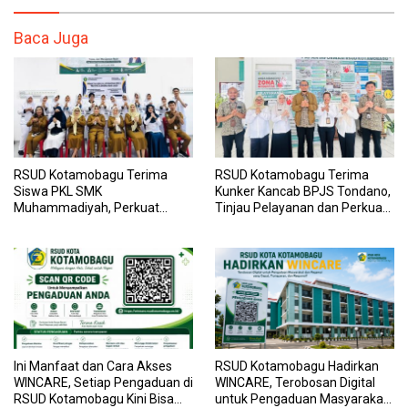
Baca Juga
RSUD Kotamobagu Terima
RSUD Kotamobagu Terima
Siswa PKL SMK
Kunker Kancab BPJS Tondano,
Muhammadiyah, Perkuat
Tinjau Pelayanan dan Perkuat
Sinergi Dunia Pendidikan dan
Sinergi Wujudkan UHC
Layanan Kesehatan
Ini Manfaat dan Cara Akses
RSUD Kotamobagu Hadirkan
WINCARE, Setiap Pengaduan di
WINCARE, Terobosan Digital
RSUD Kotamobagu Kini Bisa
untuk Pengaduan Masyarakat