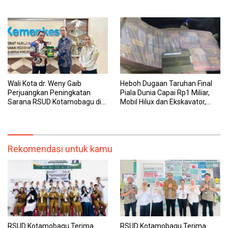
Dipantau Dan Ditangani
dan Pegawai yang Cepat,
dengan Tuntas
Transparan, dan Responsif
Wali Kota dr. Weny Gaib
Heboh Dugaan Taruhan Final
Perjuangkan Peningkatan
Piala Dunia Capai Rp1 Miliar,
Sarana RSUD Kotamobagu di
Mobil Hilux dan Ekskavator,
Kemenkes RI, Demi Pelayanan
Polres Bolmong Lakukan
Kesehatan yang Lebih Modern
Penyelidikan
Rekomendasi untuk kamu
RSUD Kotamobagu Terima
RSUD Kotamobagu Terima