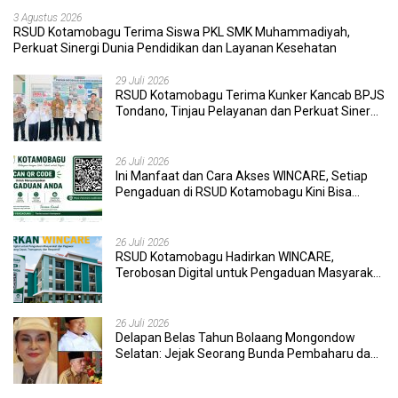
3 Agustus 2026
RSUD Kotamobagu Terima Siswa PKL SMK Muhammadiyah,
Perkuat Sinergi Dunia Pendidikan dan Layanan Kesehatan
29 Juli 2026
RSUD Kotamobagu Terima Kunker Kancab BPJS
Tondano, Tinjau Pelayanan dan Perkuat Sinergi
Wujudkan UHC
26 Juli 2026
Ini Manfaat dan Cara Akses WINCARE, Setiap
Pengaduan di RSUD Kotamobagu Kini Bisa
Dipantau Dan Ditangani dengan Tuntas
26 Juli 2026
RSUD Kotamobagu Hadirkan WINCARE,
Terobosan Digital untuk Pengaduan Masyarakat
dan Pegawai yang Cepat, Transparan, dan
Responsif
26 Juli 2026
Delapan Belas Tahun Bolaang Mongondow
Selatan: Jejak Seorang Bunda Pembaharu dan
Sebuah Daerah yang Menolak Tertinggal