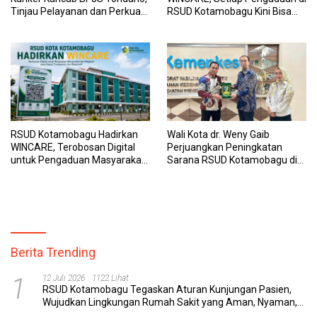
Tinjau Pelayanan dan Perkuat
RSUD Kotamobagu Kini Bisa
Sinergi Wujudkan UHC
Dipantau Dan Ditangani
dengan Tuntas
RSUD Kotamobagu Hadirkan
Wali Kota dr. Weny Gaib
WINCARE, Terobosan Digital
Perjuangkan Peningkatan
untuk Pengaduan Masyarakat
Sarana RSUD Kotamobagu di
dan Pegawai yang Cepat,
Kemenkes RI, Demi Pelayanan
Transparan, dan Responsif
Kesehatan yang Lebih Modern
Berita Trending
1
12 Juli 2026
1122 Lihat
RSUD Kotamobagu Tegaskan Aturan Kunjungan Pasien,
Wujudkan Lingkungan Rumah Sakit yang Aman, Nyaman,
dan Berkualitas