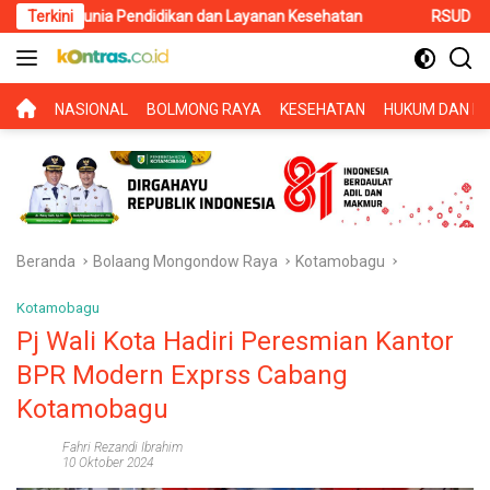
Langsung
idikan dan Layanan Kesehatan
Terkini
RSUD Kotamobagu Terima Kun
ke
konten
BERANDA
NASIONAL
BOLMONG RAYA
KESEHATAN
HUKUM DAN KR
Beranda
Bolaang Mongondow Raya
Kotamobagu
Kotamobagu
Pj Wali Kota Hadiri Peresmian Kantor
BPR Modern Exprss Cabang
Kotamobagu
Fahri Rezandi Ibrahim
10 Oktober 2024