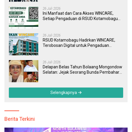
26 Juli 2026
Ini Manfaat dan Cara Akses WINCARE,
Setiap Pengaduan di RSUD Kotamobagu
Kini Bisa Dipantau Dan Ditangani dengan
Tuntas
26 Juli 2026
RSUD Kotamobagu Hadirkan WINCARE,
Terobosan Digital untuk Pengaduan
Masyarakat dan Pegawai yang Cepat,
Transparan, dan Responsif
26 Juli 2026
Delapan Belas Tahun Bolaang Mongondow
Selatan: Jejak Seorang Bunda Pembaharu
dan Sebuah Daerah yang Menolak
Tertinggal
Selengkapnya
Berita Terkini