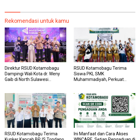
Transparan, dan Responsif
Kesehatan yang Lebih Modern
Rekomendasi untuk kamu
Direktur RSUD Kotamobagu
RSUD Kotamobagu Terima
Dampingi Wali Kota dr. Weny
Siswa PKL SMK
Gaib di North Sulawesi
Muhammadiyah, Perkuat
Investment Forum 2026
Sinergi Dunia Pendidikan dan
Layanan Kesehatan
RSUD Kotamobagu Terima
Ini Manfaat dan Cara Akses
Kunker Kancab BPJS Tondano,
WINCARE, Setiap Pengaduan di