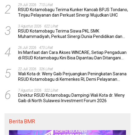
2
29 Juli 2026
713 Lihat
RSUD Kotamobagu Terima Kunker Kancab BPJS Tondano,
Tinjau Pelayanan dan Perkuat Sinergi Wujudkan UHC
3
3 Agustus 2026
622 Lihat
RSUD Kotamobagu Terima Siswa PKL SMK
Muhammadiyah, Perkuat Sinergi Dunia Pendidikan dan
Layanan Kesehatan
4
26 Juli 2026
473 Lihat
Ini Manfaat dan Cara Akses WINCARE, Setiap Pengaduan
di RSUD Kotamobagu Kini Bisa Dipantau Dan Ditangani
dengan Tuntas
5
22 Juli 2026
326 Lihat
Wali Kota dr. Weny Gaib Perjuangkan Peningkatan Sarana
RSUD Kotamobagu di Kemenkes RI, Demi Pelayanan
Kesehatan yang Lebih Modern
6
7 Agustus 2026
322 Lihat
Direktur RSUD Kotamobagu Dampingi Wali Kota dr. Weny
Gaib di North Sulawesi Investment Forum 2026
Berita BMR