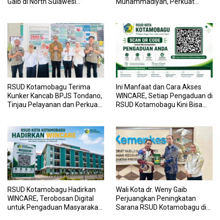
Gaib di North Sulawesi
Muhammadiyah, Perkuat
Investment Forum 2026
Sinergi Dunia Pendidikan dan
Layanan Kesehatan
RSUD Kotamobagu Terima
Ini Manfaat dan Cara Akses
Kunker Kancab BPJS Tondano,
WINCARE, Setiap Pengaduan di
Tinjau Pelayanan dan Perkuat
RSUD Kotamobagu Kini Bisa
Sinergi Wujudkan UHC
Dipantau Dan Ditangani
dengan Tuntas
RSUD Kotamobagu Hadirkan
Wali Kota dr. Weny Gaib
WINCARE, Terobosan Digital
Perjuangkan Peningkatan
untuk Pengaduan Masyarakat
Sarana RSUD Kotamobagu di
dan Pegawai yang Cepat,
Kemenkes RI, Demi Pelayanan