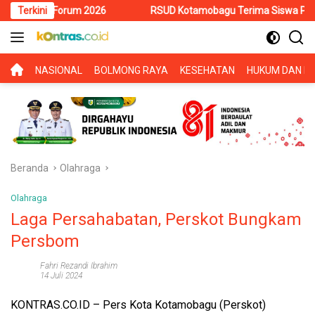
Langsung
orum 2026
Terkini
RSUD Kotamobagu Terima Siswa PKL SMK Muhammadi
ke
konten
BERANDA
NASIONAL
BOLMONG RAYA
KESEHATAN
HUKUM DAN KR
Beranda
Olahraga
Olahraga
Laga Persahabatan, Perskot Bungkam
Persbom
Fahri Rezandi Ibrahim
14 Juli 2024
KONTRAS.CO.ID
– Pers Kota Kotamobagu (Perskot)