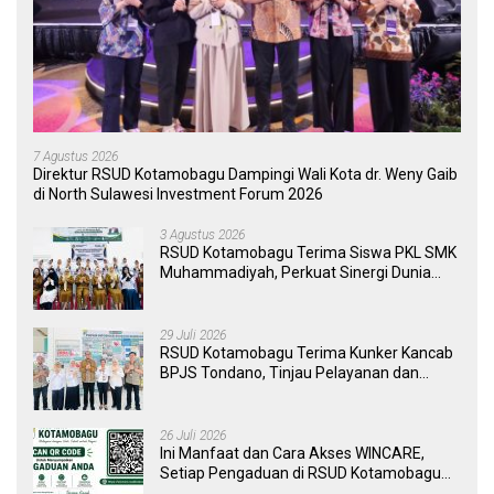
7 Agustus 2026
Direktur RSUD Kotamobagu Dampingi Wali Kota dr. Weny Gaib
di North Sulawesi Investment Forum 2026
3 Agustus 2026
RSUD Kotamobagu Terima Siswa PKL SMK
Muhammadiyah, Perkuat Sinergi Dunia
Pendidikan dan Layanan Kesehatan
29 Juli 2026
RSUD Kotamobagu Terima Kunker Kancab
BPJS Tondano, Tinjau Pelayanan dan
Perkuat Sinergi Wujudkan UHC
26 Juli 2026
Ini Manfaat dan Cara Akses WINCARE,
Setiap Pengaduan di RSUD Kotamobagu
Kini Bisa Dipantau Dan Ditangani dengan