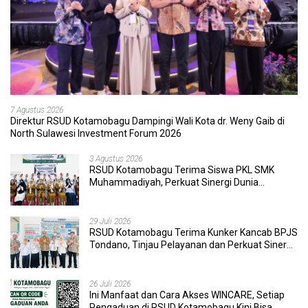
7 Agustus 2026
Direktur RSUD Kotamobagu Dampingi Wali Kota dr. Weny Gaib di
North Sulawesi Investment Forum 2026
3 Agustus 2026
RSUD Kotamobagu Terima Siswa PKL SMK
Muhammadiyah, Perkuat Sinergi Dunia
Pendidikan dan Layanan Kesehatan
29 Juli 2026
RSUD Kotamobagu Terima Kunker Kancab BPJS
Tondano, Tinjau Pelayanan dan Perkuat Sinergi
Wujudkan UHC
26 Juli 2026
Ini Manfaat dan Cara Akses WINCARE, Setiap
Pengaduan di RSUD Kotamobagu Kini Bisa