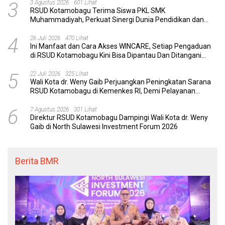
3
3 Agustus 2026
601 Lihat
RSUD Kotamobagu Terima Siswa PKL SMK
Muhammadiyah, Perkuat Sinergi Dunia Pendidikan dan
Layanan Kesehatan
4
26 Juli 2026
470 Lihat
Ini Manfaat dan Cara Akses WINCARE, Setiap Pengaduan
di RSUD Kotamobagu Kini Bisa Dipantau Dan Ditangani
dengan Tuntas
5
22 Juli 2026
325 Lihat
Wali Kota dr. Weny Gaib Perjuangkan Peningkatan Sarana
RSUD Kotamobagu di Kemenkes RI, Demi Pelayanan
Kesehatan yang Lebih Modern
6
7 Agustus 2026
301 Lihat
Direktur RSUD Kotamobagu Dampingi Wali Kota dr. Weny
Gaib di North Sulawesi Investment Forum 2026
Berita BMR