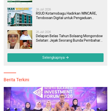
Tuntas
26 Juli 2026
RSUD Kotamobagu Hadirkan WINCARE,
Terobosan Digital untuk Pengaduan
Masyarakat dan Pegawai yang Cepat,
Transparan, dan Responsif
26 Juli 2026
Delapan Belas Tahun Bolaang Mongondow
Selatan: Jejak Seorang Bunda Pembaharu
dan Sebuah Daerah yang Menolak
Tertinggal
Selengkapnya
Berita Terkini