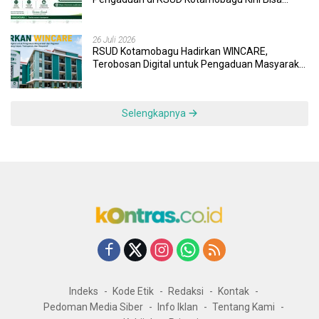
Dipantau Dan Ditangani dengan Tuntas
26 Juli 2026
RSUD Kotamobagu Hadirkan WINCARE,
Terobosan Digital untuk Pengaduan Masyarakat
dan Pegawai yang Cepat, Transparan, dan
Responsif
Selengkapnya
Indeks
Kode Etik
Redaksi
Kontak
Pedoman Media Siber
Info Iklan
Tentang Kami