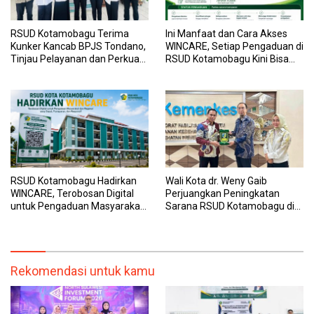
RSUD Kotamobagu Terima
Ini Manfaat dan Cara Akses
Kunker Kancab BPJS Tondano,
WINCARE, Setiap Pengaduan di
Tinjau Pelayanan dan Perkuat
RSUD Kotamobagu Kini Bisa
Sinergi Wujudkan UHC
Dipantau Dan Ditangani
dengan Tuntas
RSUD Kotamobagu Hadirkan
Wali Kota dr. Weny Gaib
WINCARE, Terobosan Digital
Perjuangkan Peningkatan
untuk Pengaduan Masyarakat
Sarana RSUD Kotamobagu di
dan Pegawai yang Cepat,
Kemenkes RI, Demi Pelayanan
Transparan, dan Responsif
Kesehatan yang Lebih Modern
Rekomendasi untuk kamu