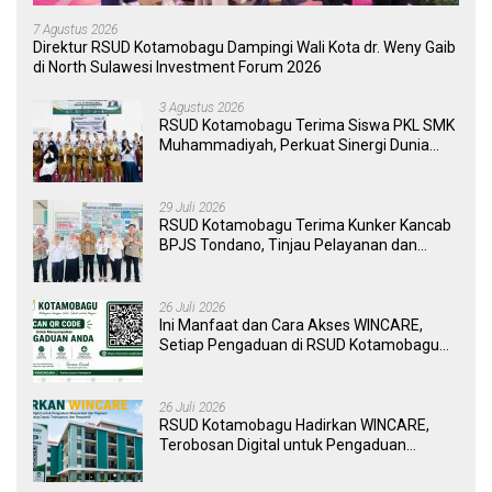
7 Agustus 2026
Direktur RSUD Kotamobagu Dampingi Wali Kota dr. Weny Gaib
di North Sulawesi Investment Forum 2026
3 Agustus 2026
RSUD Kotamobagu Terima Siswa PKL SMK
Muhammadiyah, Perkuat Sinergi Dunia
Pendidikan dan Layanan Kesehatan
29 Juli 2026
RSUD Kotamobagu Terima Kunker Kancab
BPJS Tondano, Tinjau Pelayanan dan
Perkuat Sinergi Wujudkan UHC
26 Juli 2026
Ini Manfaat dan Cara Akses WINCARE,
Setiap Pengaduan di RSUD Kotamobagu
Kini Bisa Dipantau Dan Ditangani dengan
Tuntas
26 Juli 2026
RSUD Kotamobagu Hadirkan WINCARE,
Terobosan Digital untuk Pengaduan
Masyarakat dan Pegawai yang Cepat,
Transparan, dan Responsif