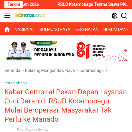
Langsung
026
Terkini
RSUD Kotamobagu Terima Siswa PKL SMK Muhammadiyah, 
ke
konten
BERANDA
NASIONAL
BOLMONG RAYA
KESEHATAN
HUKUM DAN KR
Beranda
Bolaang Mongondow Raya
Kotamobagu
Kotamobagu
Kabar Gembira! Pekan Depan Layanan
Cuci Darah di RSUD Kotamobagu
Mulai Beroperasi, Masyarakat Tak
Perlu ke Manado
Fahri Rezandi Ibrahim