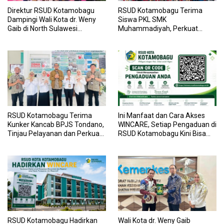
Direktur RSUD Kotamobagu
RSUD Kotamobagu Terima
Dampingi Wali Kota dr. Weny
Siswa PKL SMK
Gaib di North Sulawesi
Muhammadiyah, Perkuat
Investment Forum 2026
Sinergi Dunia Pendidikan dan
Layanan Kesehatan
RSUD Kotamobagu Terima
Ini Manfaat dan Cara Akses
Kunker Kancab BPJS Tondano,
WINCARE, Setiap Pengaduan di
Tinjau Pelayanan dan Perkuat
RSUD Kotamobagu Kini Bisa
Sinergi Wujudkan UHC
Dipantau Dan Ditangani
dengan Tuntas
RSUD Kotamobagu Hadirkan
Wali Kota dr. Weny Gaib