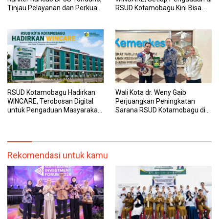
Tinjau Pelayanan dan Perkuat
RSUD Kotamobagu Kini Bisa
Sinergi Wujudkan UHC
Dipantau Dan Ditangani
dengan Tuntas
RSUD Kotamobagu Hadirkan
Wali Kota dr. Weny Gaib
WINCARE, Terobosan Digital
Perjuangkan Peningkatan
untuk Pengaduan Masyarakat
Sarana RSUD Kotamobagu di
dan Pegawai yang Cepat,
Kemenkes RI, Demi Pelayanan
Transparan, dan Responsif
Kesehatan yang Lebih Modern
Rekomendasi untuk kamu