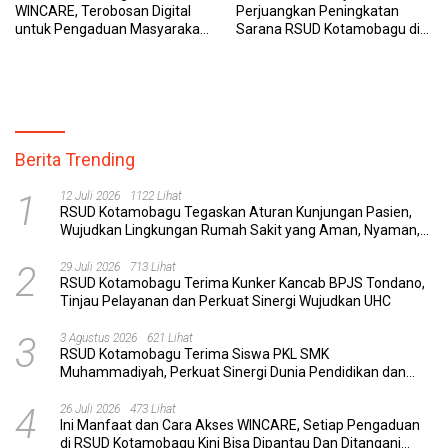
WINCARE, Terobosan Digital
Perjuangkan Peningkatan
untuk Pengaduan Masyarakat
Sarana RSUD Kotamobagu di
dan Pegawai yang Cepat,
Kemenkes RI, Demi Pelayanan
Transparan, dan Responsif
Kesehatan yang Lebih Modern
Berita Trending
1
12 Juli 2026
1122 Lihat
RSUD Kotamobagu Tegaskan Aturan Kunjungan Pasien,
Wujudkan Lingkungan Rumah Sakit yang Aman, Nyaman,
dan Berkualitas
2
29 Juli 2026
713 Lihat
RSUD Kotamobagu Terima Kunker Kancab BPJS Tondano,
Tinjau Pelayanan dan Perkuat Sinergi Wujudkan UHC
3
3 Agustus 2026
621 Lihat
RSUD Kotamobagu Terima Siswa PKL SMK
Muhammadiyah, Perkuat Sinergi Dunia Pendidikan dan
Layanan Kesehatan
4
26 Juli 2026
473 Lihat
Ini Manfaat dan Cara Akses WINCARE, Setiap Pengaduan
di RSUD Kotamobagu Kini Bisa Dipantau Dan Ditangani