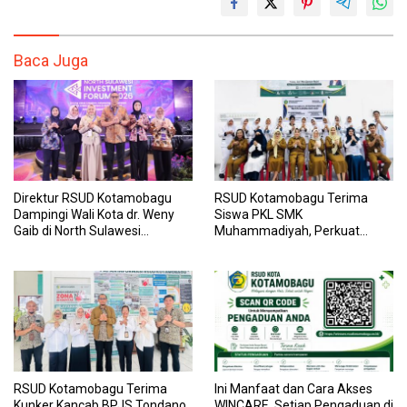
Baca Juga
Direktur RSUD Kotamobagu
RSUD Kotamobagu Terima
Dampingi Wali Kota dr. Weny
Siswa PKL SMK
Gaib di North Sulawesi
Muhammadiyah, Perkuat
Investment Forum 2026
Sinergi Dunia Pendidikan dan
Layanan Kesehatan
RSUD Kotamobagu Terima
Ini Manfaat dan Cara Akses
Kunker Kancab BPJS Tondano,
WINCARE, Setiap Pengaduan di