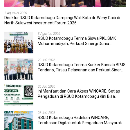
7 Agustus 2026
Direktur RSUD Kotamobagu Dampingi Wali Kota dr. Weny Gaib di
North Sulawesi Investment Forum 2026
3 Agustus 2026
RSUD Kotamobagu Terima Siswa PKL SMK
Muhammadiyah, Perkuat Sinergi Dunia
Pendidikan dan Layanan Kesehatan
29 Juli 2026
RSUD Kotamobagu Terima Kunker Kancab BPJS
Tondano, Tinjau Pelayanan dan Perkuat Sinergi
Wujudkan UHC
26 Juli 2026
Ini Manfaat dan Cara Akses WINCARE, Setiap
Pengaduan di RSUD Kotamobagu Kini Bisa
Dipantau Dan Ditangani dengan Tuntas
26 Juli 2026
RSUD Kotamobagu Hadirkan WINCARE,
Terobosan Digital untuk Pengaduan Masyarakat
dan Pegawai yang Cepat, Transparan, dan