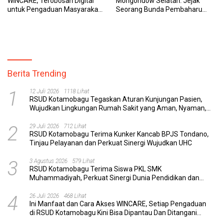
WINCARE, Terobosan Digital
Mongondow Selatan: Jejak
untuk Pengaduan Masyarakat
Seorang Bunda Pembaharu
dan Pegawai yang Cepat,
dan Sebuah Daerah yang
Transparan, dan Responsif
Menolak Tertinggal
Berita Trending
1
12 Juli 2026
1118 Lihat
RSUD Kotamobagu Tegaskan Aturan Kunjungan Pasien,
Wujudkan Lingkungan Rumah Sakit yang Aman, Nyaman,
dan Berkualitas
2
29 Juli 2026
712 Lihat
RSUD Kotamobagu Terima Kunker Kancab BPJS Tondano,
Tinjau Pelayanan dan Perkuat Sinergi Wujudkan UHC
3
3 Agustus 2026
579 Lihat
RSUD Kotamobagu Terima Siswa PKL SMK
Muhammadiyah, Perkuat Sinergi Dunia Pendidikan dan
Layanan Kesehatan
4
26 Juli 2026
468 Lihat
Ini Manfaat dan Cara Akses WINCARE, Setiap Pengaduan
di RSUD Kotamobagu Kini Bisa Dipantau Dan Ditangani