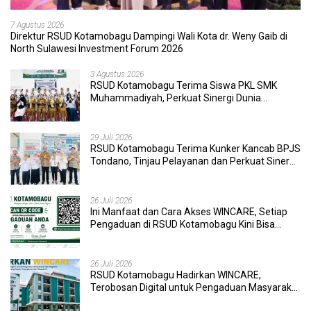
7 Agustus 2026
Direktur RSUD Kotamobagu Dampingi Wali Kota dr. Weny Gaib di
North Sulawesi Investment Forum 2026
3 Agustus 2026
RSUD Kotamobagu Terima Siswa PKL SMK
Muhammadiyah, Perkuat Sinergi Dunia
Pendidikan dan Layanan Kesehatan
29 Juli 2026
RSUD Kotamobagu Terima Kunker Kancab BPJS
Tondano, Tinjau Pelayanan dan Perkuat Sinergi
Wujudkan UHC
26 Juli 2026
Ini Manfaat dan Cara Akses WINCARE, Setiap
Pengaduan di RSUD Kotamobagu Kini Bisa
Dipantau Dan Ditangani dengan Tuntas
26 Juli 2026
RSUD Kotamobagu Hadirkan WINCARE,
Terobosan Digital untuk Pengaduan Masyarakat
dan Pegawai yang Cepat, Transparan, dan