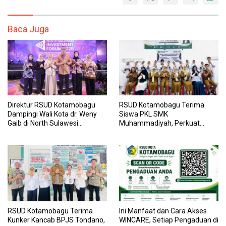
Baca Juga
Direktur RSUD Kotamobagu
RSUD Kotamobagu Terima
Dampingi Wali Kota dr. Weny
Siswa PKL SMK
Gaib di North Sulawesi
Muhammadiyah, Perkuat
Investment Forum 2026
Sinergi Dunia Pendidikan dan
Layanan Kesehatan
RSUD Kotamobagu Terima
Ini Manfaat dan Cara Akses
Kunker Kancab BPJS Tondano,
WINCARE, Setiap Pengaduan di