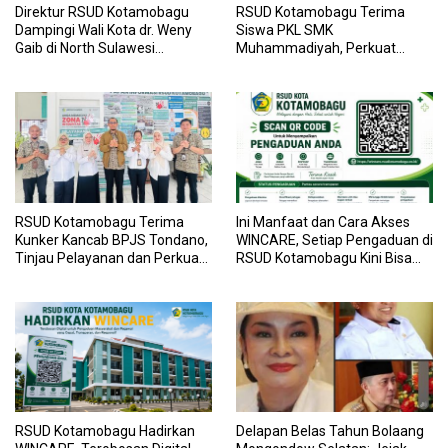
Direktur RSUD Kotamobagu
RSUD Kotamobagu Terima
Dampingi Wali Kota dr. Weny
Siswa PKL SMK
Gaib di North Sulawesi
Muhammadiyah, Perkuat
Investment Forum 2026
Sinergi Dunia Pendidikan dan
Layanan Kesehatan
RSUD Kotamobagu Terima
Ini Manfaat dan Cara Akses
Kunker Kancab BPJS Tondano,
WINCARE, Setiap Pengaduan di
Tinjau Pelayanan dan Perkuat
RSUD Kotamobagu Kini Bisa
Sinergi Wujudkan UHC
Dipantau Dan Ditangani
dengan Tuntas
RSUD Kotamobagu Hadirkan
Delapan Belas Tahun Bolaang