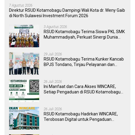
7 Agustus 2026
Direktur RSUD Kotamobagu Dampingi Wali Kota dr. Weny Gaib
di North Sulawesi Investment Forum 2026
3 Agustus 2026
RSUD Kotamobagu Terima Siswa PKL SMK
Muhammadiyah, Perkuat Sinergi Dunia
Pendidikan dan Layanan Kesehatan
29 Juli 2026
RSUD Kotamobagu Terima Kunker Kancab
BPJS Tondano, Tinjau Pelayanan dan
Perkuat Sinergi Wujudkan UHC
26 Juli 2026
Ini Manfaat dan Cara Akses WINCARE,
Setiap Pengaduan di RSUD Kotamobagu
Kini Bisa Dipantau Dan Ditangani dengan
Tuntas
26 Juli 2026
RSUD Kotamobagu Hadirkan WINCARE,
Terobosan Digital untuk Pengaduan
Masyarakat dan Pegawai yang Cepat,
Transparan, dan Responsif