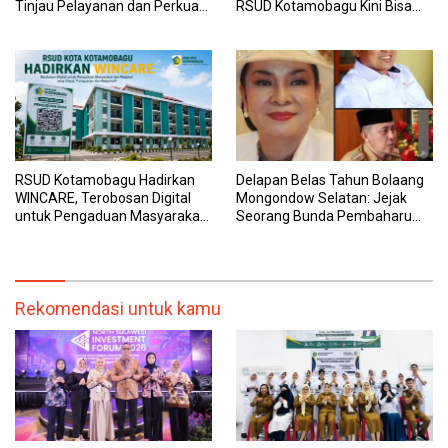
Tinjau Pelayanan dan Perkuat
RSUD Kotamobagu Kini Bisa
Sinergi Wujudkan UHC
Dipantau Dan Ditangani
dengan Tuntas
RSUD Kotamobagu Hadirkan
Delapan Belas Tahun Bolaang
WINCARE, Terobosan Digital
Mongondow Selatan: Jejak
untuk Pengaduan Masyarakat
Seorang Bunda Pembaharu
dan Pegawai yang Cepat,
dan Sebuah Daerah yang
Transparan, dan Responsif
Menolak Tertinggal
Rekomendasi untuk kamu