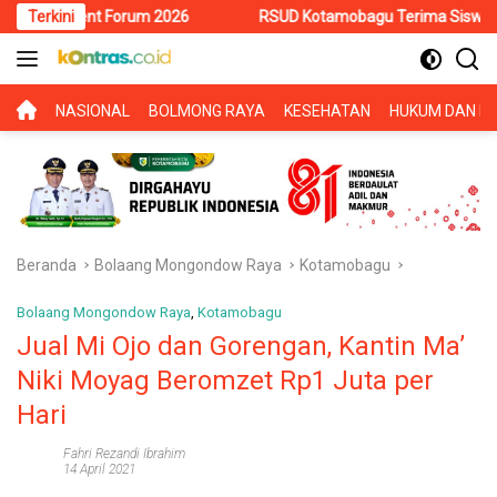
Langsung
t Forum 2026
Terkini
RSUD Kotamobagu Terima Siswa PKL SMK Muhamm
ke
konten
BERANDA
NASIONAL
BOLMONG RAYA
KESEHATAN
HUKUM DAN KR
Beranda
Bolaang Mongondow Raya
Kotamobagu
Bolaang Mongondow Raya
,
Kotamobagu
Jual Mi Ojo dan Gorengan, Kantin Ma’
Niki Moyag Beromzet Rp1 Juta per
Hari
Fahri Rezandi Ibrahim
14 April 2021