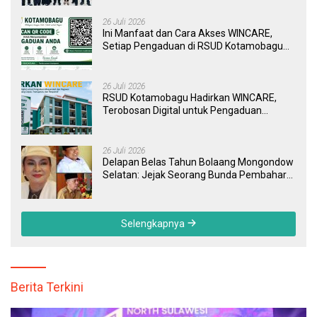
26 Juli 2026
Ini Manfaat dan Cara Akses WINCARE,
Setiap Pengaduan di RSUD Kotamobagu
Kini Bisa Dipantau Dan Ditangani dengan
Tuntas
26 Juli 2026
RSUD Kotamobagu Hadirkan WINCARE,
Terobosan Digital untuk Pengaduan
Masyarakat dan Pegawai yang Cepat,
Transparan, dan Responsif
26 Juli 2026
Delapan Belas Tahun Bolaang Mongondow
Selatan: Jejak Seorang Bunda Pembaharu
dan Sebuah Daerah yang Menolak
Tertinggal
Selengkapnya
Berita Terkini