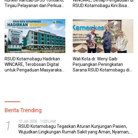
Tinjau Pelayanan dan Perkuat
RSUD Kotamobagu Kini Bisa
Sinergi Wujudkan UHC
Dipantau Dan Ditangani
dengan Tuntas
RSUD Kotamobagu Hadirkan
Wali Kota dr. Weny Gaib
WINCARE, Terobosan Digital
Perjuangkan Peningkatan
untuk Pengaduan Masyarakat
Sarana RSUD Kotamobagu di
dan Pegawai yang Cepat,
Kemenkes RI, Demi Pelayanan
Transparan, dan Responsif
Kesehatan yang Lebih Modern
Berita Trending
1
12 Juli 2026
1103 Lihat
RSUD Kotamobagu Tegaskan Aturan Kunjungan Pasien,
Wujudkan Lingkungan Rumah Sakit yang Aman, Nyaman,
dan Berkualitas