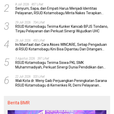
2
8 Juli 2026
857 Lihat
Senyum, Sapa, dan Empati Harus Menjadi Identitas
Pelayanan, RSUD Kotamobagu Minta Nakes Terapkan
Komunikasi Efektif
3
29 Juli 2026
704 Lihat
RSUD Kotamobagu Terima Kunker Kancab BPJS Tondano,
Tinjau Pelayanan dan Perkuat Sinergi Wujudkan UHC
4
26 Juli 2026
450 Lihat
Ini Manfaat dan Cara Akses WINCARE, Setiap Pengaduan
di RSUD Kotamobagu Kini Bisa Dipantau Dan Ditangani
dengan Tuntas
5
3 Agustus 2026
397 Lihat
RSUD Kotamobagu Terima Siswa PKL SMK
Muhammadiyah, Perkuat Sinergi Dunia Pendidikan dan
Layanan Kesehatan
6
22 Juli 2026
320 Lihat
Wali Kota dr. Weny Gaib Perjuangkan Peningkatan Sarana
RSUD Kotamobagu di Kemenkes RI, Demi Pelayanan
Kesehatan yang Lebih Modern
Berita BMR