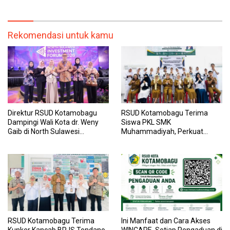
Transparan, dan Responsif
Kesehatan yang Lebih Modern
Rekomendasi untuk kamu
Direktur RSUD Kotamobagu
RSUD Kotamobagu Terima
Dampingi Wali Kota dr. Weny
Siswa PKL SMK
Gaib di North Sulawesi
Muhammadiyah, Perkuat
Investment Forum 2026
Sinergi Dunia Pendidikan dan
Layanan Kesehatan
RSUD Kotamobagu Terima
Ini Manfaat dan Cara Akses
Kunker Kancab BPJS Tondano,
WINCARE, Setiap Pengaduan di