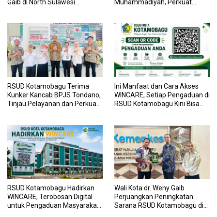
Gaib di North Sulawesi
Muhammadiyah, Perkuat
Investment Forum 2026
Sinergi Dunia Pendidikan dan
Layanan Kesehatan
RSUD Kotamobagu Terima
Ini Manfaat dan Cara Akses
Kunker Kancab BPJS Tondano,
WINCARE, Setiap Pengaduan di
Tinjau Pelayanan dan Perkuat
RSUD Kotamobagu Kini Bisa
Sinergi Wujudkan UHC
Dipantau Dan Ditangani
dengan Tuntas
RSUD Kotamobagu Hadirkan
Wali Kota dr. Weny Gaib
WINCARE, Terobosan Digital
Perjuangkan Peningkatan
untuk Pengaduan Masyarakat
Sarana RSUD Kotamobagu di
dan Pegawai yang Cepat,
Kemenkes RI, Demi Pelayanan