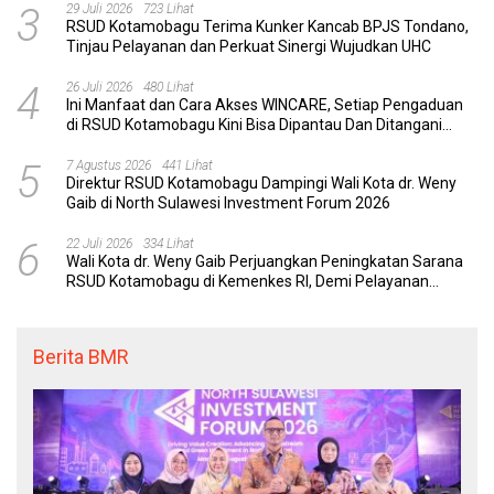
3
29 Juli 2026
723 Lihat
RSUD Kotamobagu Terima Kunker Kancab BPJS Tondano,
Tinjau Pelayanan dan Perkuat Sinergi Wujudkan UHC
4
26 Juli 2026
480 Lihat
Ini Manfaat dan Cara Akses WINCARE, Setiap Pengaduan
di RSUD Kotamobagu Kini Bisa Dipantau Dan Ditangani
dengan Tuntas
5
7 Agustus 2026
441 Lihat
Direktur RSUD Kotamobagu Dampingi Wali Kota dr. Weny
Gaib di North Sulawesi Investment Forum 2026
6
22 Juli 2026
334 Lihat
Wali Kota dr. Weny Gaib Perjuangkan Peningkatan Sarana
RSUD Kotamobagu di Kemenkes RI, Demi Pelayanan
Kesehatan yang Lebih Modern
Berita BMR