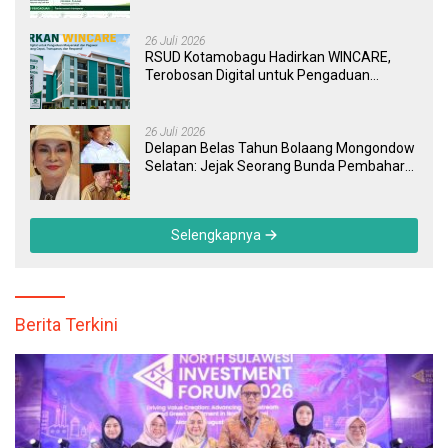
Kini Bisa Dipantau Dan Ditangani dengan
Tuntas
26 Juli 2026
RSUD Kotamobagu Hadirkan WINCARE,
Terobosan Digital untuk Pengaduan
Masyarakat dan Pegawai yang Cepat,
Transparan, dan Responsif
26 Juli 2026
Delapan Belas Tahun Bolaang Mongondow
Selatan: Jejak Seorang Bunda Pembaharu
dan Sebuah Daerah yang Menolak
Tertinggal
Selengkapnya
Berita Terkini