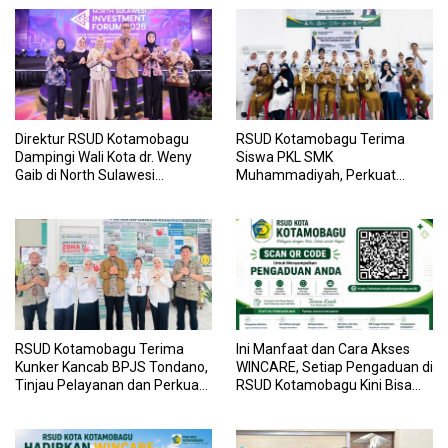
Direktur RSUD Kotamobagu
RSUD Kotamobagu Terima
Dampingi Wali Kota dr. Weny
Siswa PKL SMK
Gaib di North Sulawesi
Muhammadiyah, Perkuat
Investment Forum 2026
Sinergi Dunia Pendidikan dan
Layanan Kesehatan
RSUD Kotamobagu Terima
Ini Manfaat dan Cara Akses
Kunker Kancab BPJS Tondano,
WINCARE, Setiap Pengaduan di
Tinjau Pelayanan dan Perkuat
RSUD Kotamobagu Kini Bisa
Sinergi Wujudkan UHC
Dipantau Dan Ditangani
dengan Tuntas