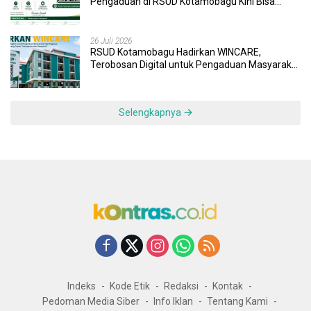
Pengaduan di RSUD Kotamobagu Kini Bisa
Dipantau Dan Ditangani dengan Tuntas
26 Juli 2026
RSUD Kotamobagu Hadirkan WINCARE,
Terobosan Digital untuk Pengaduan Masyarakat
dan Pegawai yang Cepat, Transparan, dan
Responsif
Selengkapnya
Indeks
Kode Etik
Redaksi
Kontak
Pedoman Media Siber
Info Iklan
Tentang Kami