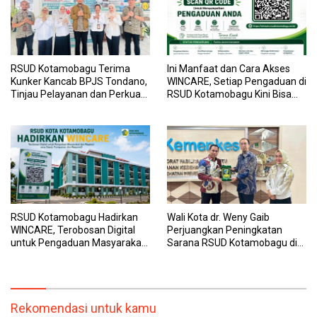
RSUD Kotamobagu Terima
Ini Manfaat dan Cara Akses
Kunker Kancab BPJS Tondano,
WINCARE, Setiap Pengaduan di
Tinjau Pelayanan dan Perkuat
RSUD Kotamobagu Kini Bisa
Sinergi Wujudkan UHC
Dipantau Dan Ditangani
dengan Tuntas
RSUD Kotamobagu Hadirkan
Wali Kota dr. Weny Gaib
WINCARE, Terobosan Digital
Perjuangkan Peningkatan
untuk Pengaduan Masyarakat
Sarana RSUD Kotamobagu di
dan Pegawai yang Cepat,
Kemenkes RI, Demi Pelayanan
Transparan, dan Responsif
Kesehatan yang Lebih Modern
Rekomendasi untuk kamu