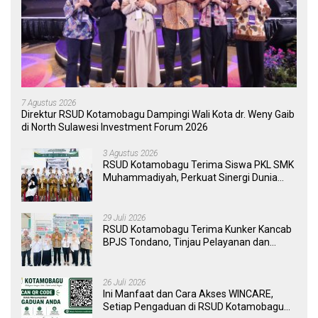
7 Agustus 2026
Direktur RSUD Kotamobagu Dampingi Wali Kota dr. Weny Gaib
di North Sulawesi Investment Forum 2026
3 Agustus 2026
RSUD Kotamobagu Terima Siswa PKL SMK
Muhammadiyah, Perkuat Sinergi Dunia
Pendidikan dan Layanan Kesehatan
29 Juli 2026
RSUD Kotamobagu Terima Kunker Kancab
BPJS Tondano, Tinjau Pelayanan dan
Perkuat Sinergi Wujudkan UHC
26 Juli 2026
Ini Manfaat dan Cara Akses WINCARE,
Setiap Pengaduan di RSUD Kotamobagu