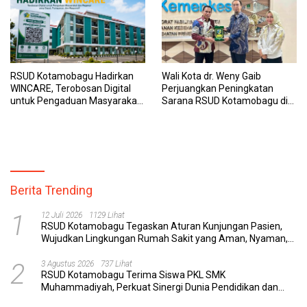
RSUD Kotamobagu Hadirkan
Wali Kota dr. Weny Gaib
WINCARE, Terobosan Digital
Perjuangkan Peningkatan
untuk Pengaduan Masyarakat
Sarana RSUD Kotamobagu di
dan Pegawai yang Cepat,
Kemenkes RI, Demi Pelayanan
Transparan, dan Responsif
Kesehatan yang Lebih Modern
Berita Trending
1
12 Juli 2026
1129 Lihat
RSUD Kotamobagu Tegaskan Aturan Kunjungan Pasien,
Wujudkan Lingkungan Rumah Sakit yang Aman, Nyaman,
dan Berkualitas
2
3 Agustus 2026
737 Lihat
RSUD Kotamobagu Terima Siswa PKL SMK
Muhammadiyah, Perkuat Sinergi Dunia Pendidikan dan
Layanan Kesehatan