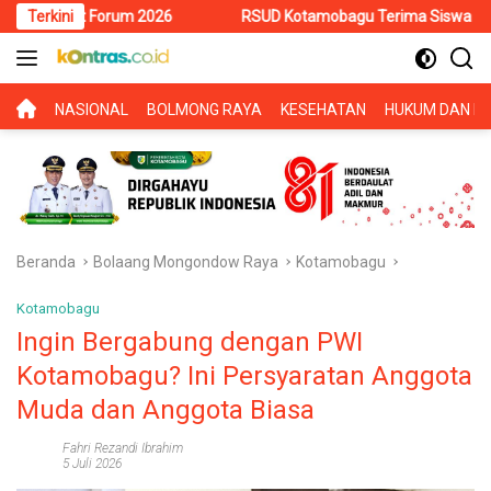
Langsung
m 2026
Terkini
RSUD Kotamobagu Terima Siswa PKL SMK Muhammadiyah
ke
konten
BERANDA
NASIONAL
BOLMONG RAYA
KESEHATAN
HUKUM DAN KR
Beranda
Bolaang Mongondow Raya
Kotamobagu
Kotamobagu
Ingin Bergabung dengan PWI
Kotamobagu? Ini Persyaratan Anggota
Muda dan Anggota Biasa
Fahri Rezandi Ibrahim
5 Juli 2026