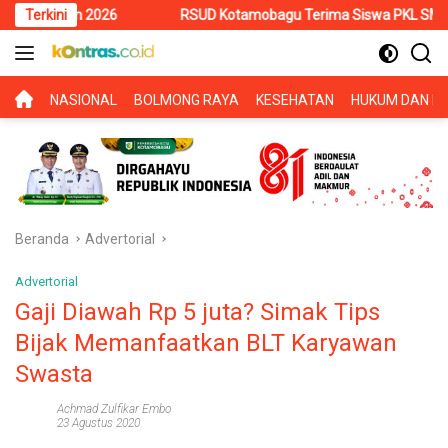
Langsung
 2026
Terkini
RSUD Kotamobagu Terima Siswa PKL SMK Muhammadiyah,
ke
konten
BERANDA
NASIONAL
BOLMONG RAYA
KESEHATAN
HUKUM DAN KR
Beranda
Advertorial
Advertorial
Gaji Diawah Rp 5 juta? Simak Tips
Bijak Memanfaatkan BLT Karyawan
Swasta
Achmad Zulfikar Embo
23 Agustus 2020