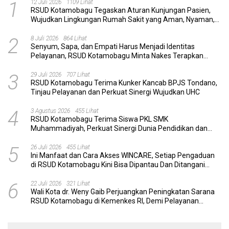
1
12 Juli 2026
1109 Lihat
RSUD Kotamobagu Tegaskan Aturan Kunjungan Pasien,
Wujudkan Lingkungan Rumah Sakit yang Aman, Nyaman,
dan Berkualitas
2
8 Juli 2026
864 Lihat
Senyum, Sapa, dan Empati Harus Menjadi Identitas
Pelayanan, RSUD Kotamobagu Minta Nakes Terapkan
Komunikasi Efektif
3
29 Juli 2026
707 Lihat
RSUD Kotamobagu Terima Kunker Kancab BPJS Tondano,
Tinjau Pelayanan dan Perkuat Sinergi Wujudkan UHC
4
3 Agustus 2026
455 Lihat
RSUD Kotamobagu Terima Siswa PKL SMK
Muhammadiyah, Perkuat Sinergi Dunia Pendidikan dan
Layanan Kesehatan
5
26 Juli 2026
455 Lihat
Ini Manfaat dan Cara Akses WINCARE, Setiap Pengaduan
di RSUD Kotamobagu Kini Bisa Dipantau Dan Ditangani
dengan Tuntas
6
22 Juli 2026
321 Lihat
Wali Kota dr. Weny Gaib Perjuangkan Peningkatan Sarana
RSUD Kotamobagu di Kemenkes RI, Demi Pelayanan
Kesehatan yang Lebih Modern