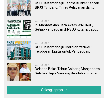
RSUD Kotamobagu Terima Kunker Kancab
BPJS Tondano, Tinjau Pelayanan dan
Perkuat Sinergi Wujudkan UHC
26 Juli 2026
Ini Manfaat dan Cara Akses WINCARE,
Setiap Pengaduan di RSUD Kotamobagu
Kini Bisa Dipantau Dan Ditangani dengan
Tuntas
26 Juli 2026
RSUD Kotamobagu Hadirkan WINCARE,
Terobosan Digital untuk Pengaduan
Masyarakat dan Pegawai yang Cepat,
Transparan, dan Responsif
26 Juli 2026
Delapan Belas Tahun Bolaang Mongondow
Selatan: Jejak Seorang Bunda Pembaharu
dan Sebuah Daerah yang Menolak
Tertinggal
Selengkapnya