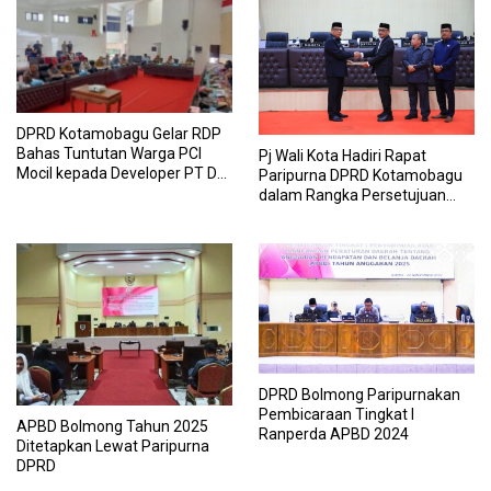
DPRD Kotamobagu Gelar RDP
Bahas Tuntutan Warga PCI
Pj Wali Kota Hadiri Rapat
Mocil kepada Developer PT Dwi
Paripurna DPRD Kotamobagu
Citra Lestari
dalam Rangka Persetujuan
dan RPDT APBD Tahun 2025
DPRD Bolmong Paripurnakan
Pembicaraan Tingkat I
APBD Bolmong Tahun 2025
Ranperda APBD 2024
Ditetapkan Lewat Paripurna
DPRD