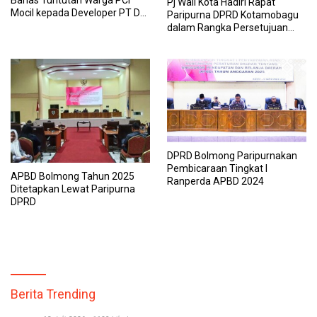
Bahas Tuntutan Warga PCI
Pj Wali Kota Hadiri Rapat
Mocil kepada Developer PT Dwi
Paripurna DPRD Kotamobagu
Citra Lestari
dalam Rangka Persetujuan
dan RPDT APBD Tahun 2025
DPRD Bolmong Paripurnakan
Pembicaraan Tingkat I
APBD Bolmong Tahun 2025
Ranperda APBD 2024
Ditetapkan Lewat Paripurna
DPRD
Berita Trending