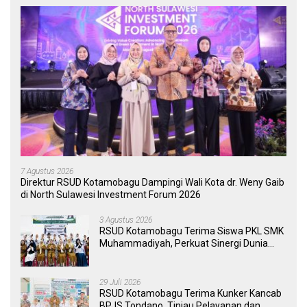
7 Agustus 2026
Direktur RSUD Kotamobagu Dampingi Wali Kota dr. Weny Gaib
di North Sulawesi Investment Forum 2026
3 Agustus 2026
RSUD Kotamobagu Terima Siswa PKL SMK
Muhammadiyah, Perkuat Sinergi Dunia
Pendidikan dan Layanan Kesehatan
29 Juli 2026
RSUD Kotamobagu Terima Kunker Kancab
BPJS Tondano, Tinjau Pelayanan dan