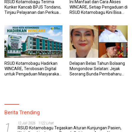
RSUD Kotamobagu Terima
Ini Manfaat dan Cara Akses
Kunker Kancab BPJS Tondano,
WINCARE, Setiap Pengaduan di
Tinjau Pelayanan dan Perkuat
RSUD Kotamobagu Kini Bisa
Sinergi Wujudkan UHC
Dipantau Dan Ditangani
dengan Tuntas
RSUD Kotamobagu Hadirkan
Delapan Belas Tahun Bolaang
WINCARE, Terobosan Digital
Mongondow Selatan: Jejak
untuk Pengaduan Masyarakat
Seorang Bunda Pembaharu
dan Pegawai yang Cepat,
dan Sebuah Daerah yang
Transparan, dan Responsif
Menolak Tertinggal
Berita Trending
1
12 Juli 2026
1122 Lihat
RSUD Kotamobagu Tegaskan Aturan Kunjungan Pasien,