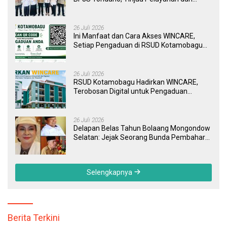
Perkuat Sinergi Wujudkan UHC
26 Juli 2026
Ini Manfaat dan Cara Akses WINCARE,
Setiap Pengaduan di RSUD Kotamobagu
Kini Bisa Dipantau Dan Ditangani dengan
Tuntas
26 Juli 2026
RSUD Kotamobagu Hadirkan WINCARE,
Terobosan Digital untuk Pengaduan
Masyarakat dan Pegawai yang Cepat,
Transparan, dan Responsif
26 Juli 2026
Delapan Belas Tahun Bolaang Mongondow
Selatan: Jejak Seorang Bunda Pembaharu
dan Sebuah Daerah yang Menolak
Tertinggal
Selengkapnya
Berita Terkini