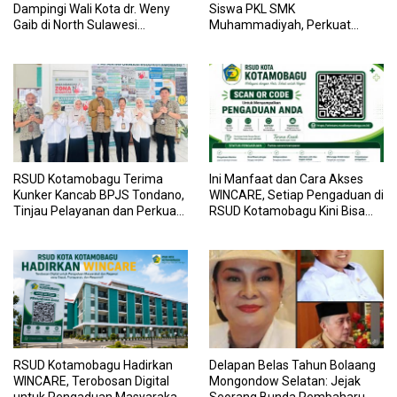
Dampingi Wali Kota dr. Weny
Siswa PKL SMK
Gaib di North Sulawesi
Muhammadiyah, Perkuat
Investment Forum 2026
Sinergi Dunia Pendidikan dan
Layanan Kesehatan
RSUD Kotamobagu Terima
Ini Manfaat dan Cara Akses
Kunker Kancab BPJS Tondano,
WINCARE, Setiap Pengaduan di
Tinjau Pelayanan dan Perkuat
RSUD Kotamobagu Kini Bisa
Sinergi Wujudkan UHC
Dipantau Dan Ditangani
dengan Tuntas
RSUD Kotamobagu Hadirkan
Delapan Belas Tahun Bolaang
WINCARE, Terobosan Digital
Mongondow Selatan: Jejak
untuk Pengaduan Masyarakat
Seorang Bunda Pembaharu