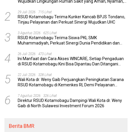
Wujudkan Lingkungan Rumah Sakit yang Aman, Nyaman,
dan Berkualitas
2
29 Juli 2026
715 Lihat
RSUD Kotamobagu Terima Kunker Kancab BPJS Tondano,
Tinjau Pelayanan dan Perkuat Sinergi Wujudkan UHC
3
3 Agustus 2026
625 Lihat
RSUD Kotamobagu Terima Siswa PKL SMK
Muhammadiyah, Perkuat Sinergi Dunia Pendidikan dan
Layanan Kesehatan
4
26 Juli 2026
473 Lihat
Ini Manfaat dan Cara Akses WINCARE, Setiap Pengaduan
di RSUD Kotamobagu Kini Bisa Dipantau Dan Ditangani
dengan Tuntas
5
22 Juli 2026
328 Lihat
Wali Kota dr. Weny Gaib Perjuangkan Peningkatan Sarana
RSUD Kotamobagu di Kemenkes RI, Demi Pelayanan
Kesehatan yang Lebih Modern
6
7 Agustus 2026
326 Lihat
Direktur RSUD Kotamobagu Dampingi Wali Kota dr. Weny
Gaib di North Sulawesi Investment Forum 2026
Berita BMR