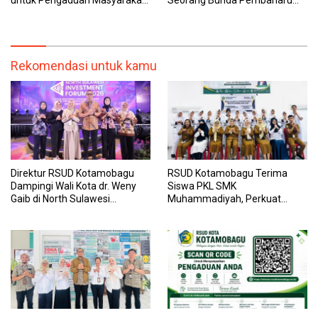
dan Pegawai yang Cepat,
dan Sebuah Daerah yang
Transparan, dan Responsif
Menolak Tertinggal
Rekomendasi untuk kamu
Direktur RSUD Kotamobagu
RSUD Kotamobagu Terima
Dampingi Wali Kota dr. Weny
Siswa PKL SMK
Gaib di North Sulawesi
Muhammadiyah, Perkuat
Investment Forum 2026
Sinergi Dunia Pendidikan dan
Layanan Kesehatan