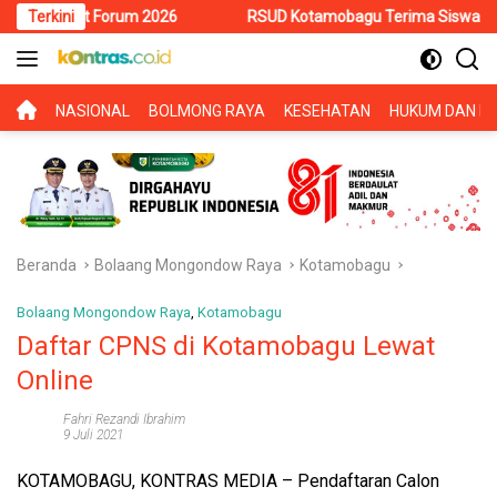
Langsung
t Forum 2026
Terkini
RSUD Kotamobagu Terima Siswa PKL SMK Muhamm
ke
konten
BERANDA
NASIONAL
BOLMONG RAYA
KESEHATAN
HUKUM DAN KR
Beranda
Bolaang Mongondow Raya
Kotamobagu
Bolaang Mongondow Raya
,
Kotamobagu
Daftar CPNS di Kotamobagu Lewat
Online
Fahri Rezandi Ibrahim
9 Juli 2021
KOTAMOBAGU, KONTRAS MEDIA
– Pendaftaran Calon