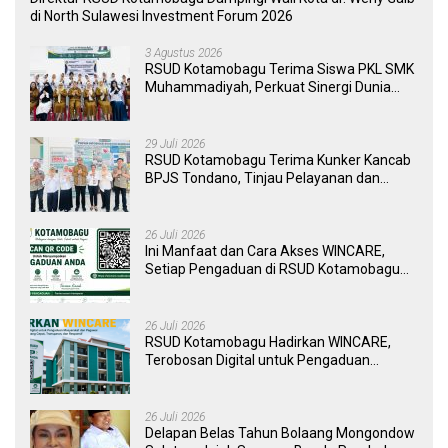
di North Sulawesi Investment Forum 2026
3 Agustus 2026
RSUD Kotamobagu Terima Siswa PKL SMK
Muhammadiyah, Perkuat Sinergi Dunia
Pendidikan dan Layanan Kesehatan
29 Juli 2026
RSUD Kotamobagu Terima Kunker Kancab
BPJS Tondano, Tinjau Pelayanan dan
Perkuat Sinergi Wujudkan UHC
26 Juli 2026
Ini Manfaat dan Cara Akses WINCARE,
Setiap Pengaduan di RSUD Kotamobagu
Kini Bisa Dipantau Dan Ditangani dengan
Tuntas
26 Juli 2026
RSUD Kotamobagu Hadirkan WINCARE,
Terobosan Digital untuk Pengaduan
Masyarakat dan Pegawai yang Cepat,
Transparan, dan Responsif
26 Juli 2026
Delapan Belas Tahun Bolaang Mongondow