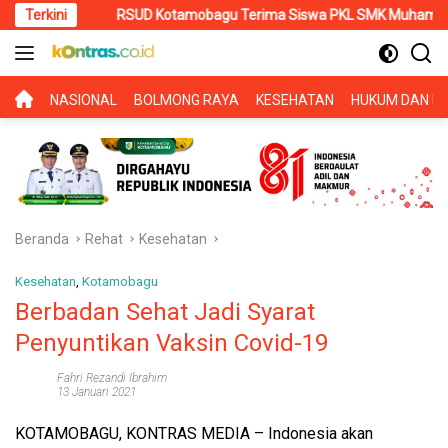
Langsung
Terkini
RSUD Kotamobagu Terima Siswa PKL SMK Muhammadiyah, Perkuat
ke
konten
BERANDA
NASIONAL
BOLMONG RAYA
KESEHATAN
HUKUM DAN KR
Beranda
Rehat
Kesehatan
Kesehatan
,
Kotamobagu
Berbadan Sehat Jadi Syarat
Penyuntikan Vaksin Covid-19
Fahri Rezandi Ibrahim
13 Januari 2021
KOTAMOBAGU, KONTRAS MEDIA
– Indonesia akan