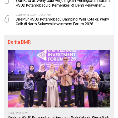
5
Wali Kota dr. Weny Gaib Perjuangkan Peningkatan Sarana
RSUD Kotamobagu di Kemenkes RI, Demi Pelayanan
Kesehatan yang Lebih Modern
6
7 Agustus 2026
295 Lihat
Direktur RSUD Kotamobagu Dampingi Wali Kota dr. Weny
Gaib di North Sulawesi Investment Forum 2026
Berita BMR
7 Agustus 2026
Direktur RSUD Kotamobagu Dampingi Wali Kota dr. Weny Gaib