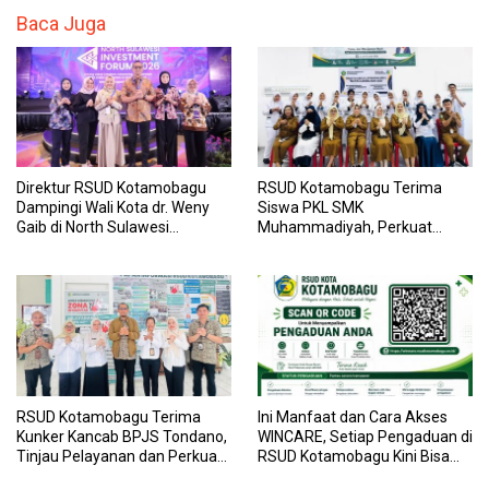
Baca Juga
Direktur RSUD Kotamobagu
RSUD Kotamobagu Terima
Dampingi Wali Kota dr. Weny
Siswa PKL SMK
Gaib di North Sulawesi
Muhammadiyah, Perkuat
Investment Forum 2026
Sinergi Dunia Pendidikan dan
Layanan Kesehatan
RSUD Kotamobagu Terima
Ini Manfaat dan Cara Akses
Kunker Kancab BPJS Tondano,
WINCARE, Setiap Pengaduan di
Tinjau Pelayanan dan Perkuat
RSUD Kotamobagu Kini Bisa
Sinergi Wujudkan UHC
Dipantau Dan Ditangani