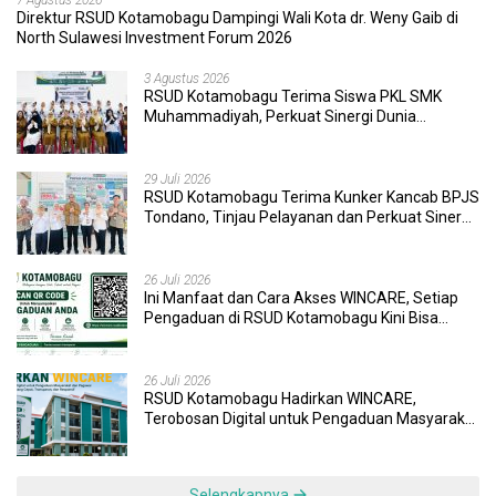
Direktur RSUD Kotamobagu Dampingi Wali Kota dr. Weny Gaib di
North Sulawesi Investment Forum 2026
3 Agustus 2026
RSUD Kotamobagu Terima Siswa PKL SMK
Muhammadiyah, Perkuat Sinergi Dunia
Pendidikan dan Layanan Kesehatan
29 Juli 2026
RSUD Kotamobagu Terima Kunker Kancab BPJS
Tondano, Tinjau Pelayanan dan Perkuat Sinergi
Wujudkan UHC
26 Juli 2026
Ini Manfaat dan Cara Akses WINCARE, Setiap
Pengaduan di RSUD Kotamobagu Kini Bisa
Dipantau Dan Ditangani dengan Tuntas
26 Juli 2026
RSUD Kotamobagu Hadirkan WINCARE,
Terobosan Digital untuk Pengaduan Masyarakat
dan Pegawai yang Cepat, Transparan, dan
Responsif
Selengkapnya