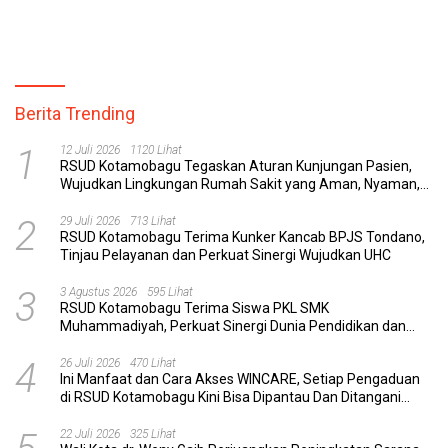
dan Pegawai yang Cepat,
Kemenkes RI, Demi Pelayanan
Transparan, dan Responsif
Kesehatan yang Lebih Modern
Berita Trending
1
12 Juli 2026
1120 Lihat
RSUD Kotamobagu Tegaskan Aturan Kunjungan Pasien,
Wujudkan Lingkungan Rumah Sakit yang Aman, Nyaman,
dan Berkualitas
2
29 Juli 2026
713 Lihat
RSUD Kotamobagu Terima Kunker Kancab BPJS Tondano,
Tinjau Pelayanan dan Perkuat Sinergi Wujudkan UHC
3
3 Agustus 2026
595 Lihat
RSUD Kotamobagu Terima Siswa PKL SMK
Muhammadiyah, Perkuat Sinergi Dunia Pendidikan dan
Layanan Kesehatan
4
26 Juli 2026
470 Lihat
Ini Manfaat dan Cara Akses WINCARE, Setiap Pengaduan
di RSUD Kotamobagu Kini Bisa Dipantau Dan Ditangani
dengan Tuntas
22 Juli 2026
325 Lihat