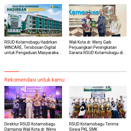
dengan Tuntas
RSUD Kotamobagu Hadirkan
Wali Kota dr. Weny Gaib
WINCARE, Terobosan Digital
Perjuangkan Peningkatan
untuk Pengaduan Masyarakat
Sarana RSUD Kotamobagu di
dan Pegawai yang Cepat,
Kemenkes RI, Demi Pelayanan
Transparan, dan Responsif
Kesehatan yang Lebih Modern
Rekomendasi untuk kamu
Direktur RSUD Kotamobagu
RSUD Kotamobagu Terima
Dampingi Wali Kota dr. Weny
Siswa PKL SMK