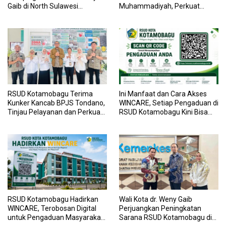
Gaib di North Sulawesi
Muhammadiyah, Perkuat
Investment Forum 2026
Sinergi Dunia Pendidikan dan
Layanan Kesehatan
RSUD Kotamobagu Terima
Ini Manfaat dan Cara Akses
Kunker Kancab BPJS Tondano,
WINCARE, Setiap Pengaduan di
Tinjau Pelayanan dan Perkuat
RSUD Kotamobagu Kini Bisa
Sinergi Wujudkan UHC
Dipantau Dan Ditangani
dengan Tuntas
RSUD Kotamobagu Hadirkan
Wali Kota dr. Weny Gaib
WINCARE, Terobosan Digital
Perjuangkan Peningkatan
untuk Pengaduan Masyarakat
Sarana RSUD Kotamobagu di