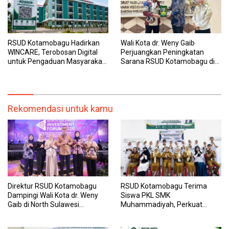
RSUD Kotamobagu Hadirkan
Wali Kota dr. Weny Gaib
WINCARE, Terobosan Digital
Perjuangkan Peningkatan
untuk Pengaduan Masyarakat
Sarana RSUD Kotamobagu di
dan Pegawai yang Cepat,
Kemenkes RI, Demi Pelayanan
Transparan, dan Responsif
Kesehatan yang Lebih Modern
Rekomendasi untuk kamu
Direktur RSUD Kotamobagu
RSUD Kotamobagu Terima
Dampingi Wali Kota dr. Weny
Siswa PKL SMK
Gaib di North Sulawesi
Muhammadiyah, Perkuat
Investment Forum 2026
Sinergi Dunia Pendidikan dan
Layanan Kesehatan