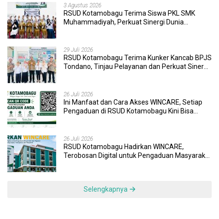
3 Agustus 2026
RSUD Kotamobagu Terima Siswa PKL SMK
Muhammadiyah, Perkuat Sinergi Dunia
Pendidikan dan Layanan Kesehatan
29 Juli 2026
RSUD Kotamobagu Terima Kunker Kancab BPJS
Tondano, Tinjau Pelayanan dan Perkuat Sinergi
Wujudkan UHC
26 Juli 2026
Ini Manfaat dan Cara Akses WINCARE, Setiap
Pengaduan di RSUD Kotamobagu Kini Bisa
Dipantau Dan Ditangani dengan Tuntas
26 Juli 2026
RSUD Kotamobagu Hadirkan WINCARE,
Terobosan Digital untuk Pengaduan Masyarakat
dan Pegawai yang Cepat, Transparan, dan
Responsif
Selengkapnya