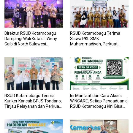
Direktur RSUD Kotamobagu
RSUD Kotamobagu Terima
Dampingi Wali Kota dr. Weny
Siswa PKL SMK
Gaib di North Sulawesi
Muhammadiyah, Perkuat
Investment Forum 2026
Sinergi Dunia Pendidikan dan
Layanan Kesehatan
RSUD Kotamobagu Terima
Ini Manfaat dan Cara Akses
Kunker Kancab BPJS Tondano,
WINCARE, Setiap Pengaduan di
Tinjau Pelayanan dan Perkuat
RSUD Kotamobagu Kini Bisa
Sinergi Wujudkan UHC
Dipantau Dan Ditangani
dengan Tuntas