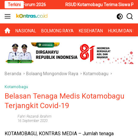
Langsung
Forum 2026
Terkini
RSUD Kotamobagu Terima Siswa PKL SMK Muhamma
ke
konten
BERANDA
NASIONAL
BOLMONG RAYA
KESEHATAN
HUKUM DAN KR
Beranda
Bolaang Mongondow Raya
Kotamobagu
Kotamobagu
Belasan Tenaga Medis Kotamobagu
Terjangkit Covid-19
Fahri Rezandi Ibrahim
16 September 2020
KOTAMOBAGU, KONTRAS MEDIA –
Jumlah tenaga