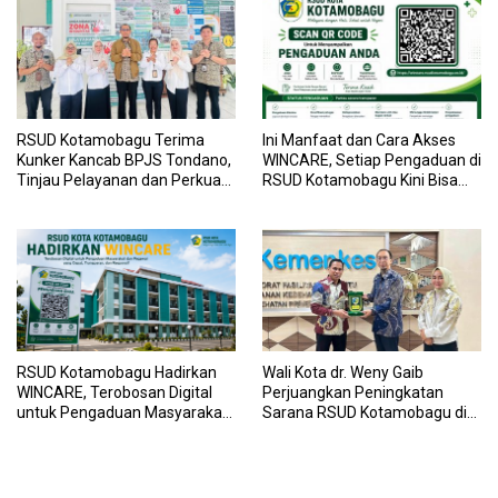
RSUD Kotamobagu Terima
Ini Manfaat dan Cara Akses
Kunker Kancab BPJS Tondano,
WINCARE, Setiap Pengaduan di
Tinjau Pelayanan dan Perkuat
RSUD Kotamobagu Kini Bisa
Sinergi Wujudkan UHC
Dipantau Dan Ditangani
dengan Tuntas
RSUD Kotamobagu Hadirkan
Wali Kota dr. Weny Gaib
WINCARE, Terobosan Digital
Perjuangkan Peningkatan
untuk Pengaduan Masyarakat
Sarana RSUD Kotamobagu di
dan Pegawai yang Cepat,
Kemenkes RI, Demi Pelayanan
Transparan, dan Responsif
Kesehatan yang Lebih Modern