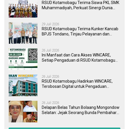
RSUD Kotamobagu Terima Siswa PKL SMK
Muhammadiyah, Perkuat Sinergi Dunia
Pendidikan dan Layanan Kesehatan
29 Juli 2026
RSUD Kotamobagu Terima Kunker Kancab
BPJS Tondano, Tinjau Pelayanan dan
Perkuat Sinergi Wujudkan UHC
26 Juli 2026
Ini Manfaat dan Cara Akses WINCARE,
Setiap Pengaduan di RSUD Kotamobagu
Kini Bisa Dipantau Dan Ditangani dengan
Tuntas
26 Juli 2026
RSUD Kotamobagu Hadirkan WINCARE,
Terobosan Digital untuk Pengaduan
Masyarakat dan Pegawai yang Cepat,
Transparan, dan Responsif
26 Juli 2026
Delapan Belas Tahun Bolaang Mongondow
Selatan: Jejak Seorang Bunda Pembaharu
dan Sebuah Daerah yang Menolak
Tertinggal