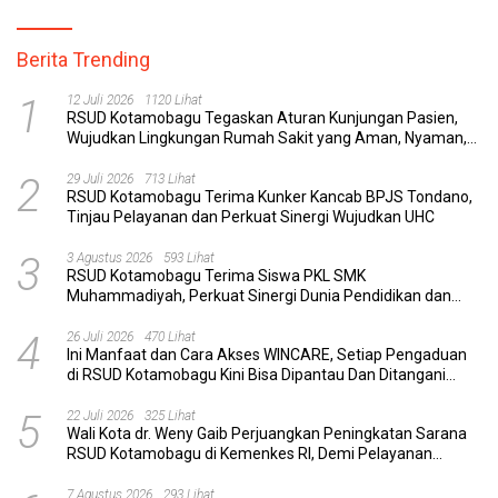
Berita Trending
1
12 Juli 2026
1120 Lihat
RSUD Kotamobagu Tegaskan Aturan Kunjungan Pasien,
Wujudkan Lingkungan Rumah Sakit yang Aman, Nyaman,
dan Berkualitas
2
29 Juli 2026
713 Lihat
RSUD Kotamobagu Terima Kunker Kancab BPJS Tondano,
Tinjau Pelayanan dan Perkuat Sinergi Wujudkan UHC
3
3 Agustus 2026
593 Lihat
RSUD Kotamobagu Terima Siswa PKL SMK
Muhammadiyah, Perkuat Sinergi Dunia Pendidikan dan
Layanan Kesehatan
4
26 Juli 2026
470 Lihat
Ini Manfaat dan Cara Akses WINCARE, Setiap Pengaduan
di RSUD Kotamobagu Kini Bisa Dipantau Dan Ditangani
dengan Tuntas
5
22 Juli 2026
325 Lihat
Wali Kota dr. Weny Gaib Perjuangkan Peningkatan Sarana
RSUD Kotamobagu di Kemenkes RI, Demi Pelayanan
Kesehatan yang Lebih Modern
7 Agustus 2026
293 Lihat