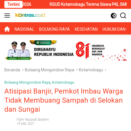
Langsung
2026
Terkini
RSUD Kotamobagu Terima Siswa PKL SMK Muhammadiyah,
ke
konten
BERANDA
NASIONAL
BOLMONG RAYA
KESEHATAN
HUKUM DAN KR
Beranda
Bolaang Mongondow Raya
Kotamobagu
Bolaang Mongondow Raya
,
Kotamobagu
Atisipasi Banjir, Pemkot Imbau Warga
Tidak Membuang Sampah di Selokan
dan Sungai
Fahri Rezandi Ibrahim
19 Mei 2021