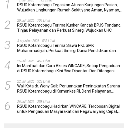
1
12 Juli 2026
1112 Lihat
RSUD Kotamobagu Tegaskan Aturan Kunjungan Pasien,
Wujudkan Lingkungan Rumah Sakit yang Aman, Nyaman,
dan Berkualitas
2
29 Juli 2026
709 Lihat
RSUD Kotamobagu Terima Kunker Kancab BPJS Tondano,
Tinjau Pelayanan dan Perkuat Sinergi Wujudkan UHC
3
3 Agustus 2026
533 Lihat
RSUD Kotamobagu Terima Siswa PKL SMK
Muhammadiyah, Perkuat Sinergi Dunia Pendidikan dan
Layanan Kesehatan
4
26 Juli 2026
462 Lihat
Ini Manfaat dan Cara Akses WINCARE, Setiap Pengaduan
di RSUD Kotamobagu Kini Bisa Dipantau Dan Ditangani
dengan Tuntas
5
22 Juli 2026
323 Lihat
Wali Kota dr. Weny Gaib Perjuangkan Peningkatan Sarana
RSUD Kotamobagu di Kemenkes RI, Demi Pelayanan
Kesehatan yang Lebih Modern
6
26 Juli 2026
258 Lihat
RSUD Kotamobagu Hadirkan WINCARE, Terobosan Digital
untuk Pengaduan Masyarakat dan Pegawai yang Cepat,
Transparan, dan Responsif