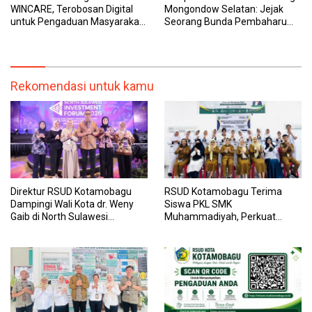
WINCARE, Terobosan Digital
Mongondow Selatan: Jejak
untuk Pengaduan Masyarakat
Seorang Bunda Pembaharu
dan Pegawai yang Cepat,
dan Sebuah Daerah yang
Transparan, dan Responsif
Menolak Tertinggal
Rekomendasi untuk kamu
Direktur RSUD Kotamobagu
RSUD Kotamobagu Terima
Dampingi Wali Kota dr. Weny
Siswa PKL SMK
Gaib di North Sulawesi
Muhammadiyah, Perkuat
Investment Forum 2026
Sinergi Dunia Pendidikan dan
Layanan Kesehatan