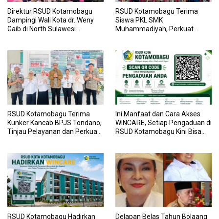
Direktur RSUD Kotamobagu
RSUD Kotamobagu Terima
Dampingi Wali Kota dr. Weny
Siswa PKL SMK
Gaib di North Sulawesi
Muhammadiyah, Perkuat
Investment Forum 2026
Sinergi Dunia Pendidikan dan
Layanan Kesehatan
RSUD Kotamobagu Terima
Ini Manfaat dan Cara Akses
Kunker Kancab BPJS Tondano,
WINCARE, Setiap Pengaduan di
Tinjau Pelayanan dan Perkuat
RSUD Kotamobagu Kini Bisa
Sinergi Wujudkan UHC
Dipantau Dan Ditangani
dengan Tuntas
RSUD Kotamobagu Hadirkan
Delapan Belas Tahun Bolaang