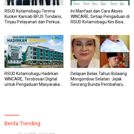
RSUD Kotamobagu Terima
Ini Manfaat dan Cara Akses
Kunker Kancab BPJS Tondano,
WINCARE, Setiap Pengaduan di
Tinjau Pelayanan dan Perkuat
RSUD Kotamobagu Kini Bisa
Sinergi Wujudkan UHC
Dipantau Dan Ditangani
dengan Tuntas
RSUD Kotamobagu Hadirkan
Delapan Belas Tahun Bolaang
WINCARE, Terobosan Digital
Mongondow Selatan: Jejak
untuk Pengaduan Masyarakat
Seorang Bunda Pembaharu
dan Pegawai yang Cepat,
dan Sebuah Daerah yang
Transparan, dan Responsif
Menolak Tertinggal
Berita Trending