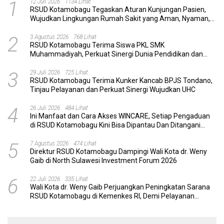
1
12 Juli 2026
1134 Lihat
RSUD Kotamobagu Tegaskan Aturan Kunjungan Pasien,
Wujudkan Lingkungan Rumah Sakit yang Aman, Nyaman,
dan Berkualitas
2
3 Agustus 2026
768 Lihat
RSUD Kotamobagu Terima Siswa PKL SMK
Muhammadiyah, Perkuat Sinergi Dunia Pendidikan dan
Layanan Kesehatan
3
29 Juli 2026
725 Lihat
RSUD Kotamobagu Terima Kunker Kancab BPJS Tondano,
Tinjau Pelayanan dan Perkuat Sinergi Wujudkan UHC
4
26 Juli 2026
484 Lihat
Ini Manfaat dan Cara Akses WINCARE, Setiap Pengaduan
di RSUD Kotamobagu Kini Bisa Dipantau Dan Ditangani
dengan Tuntas
5
7 Agustus 2026
474 Lihat
Direktur RSUD Kotamobagu Dampingi Wali Kota dr. Weny
Gaib di North Sulawesi Investment Forum 2026
6
22 Juli 2026
335 Lihat
Wali Kota dr. Weny Gaib Perjuangkan Peningkatan Sarana
RSUD Kotamobagu di Kemenkes RI, Demi Pelayanan
Kesehatan yang Lebih Modern