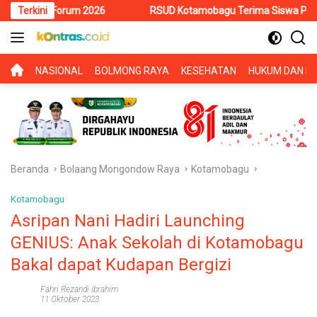
Langsung
Forum 2026
Terkini
RSUD Kotamobagu Terima Siswa PKL SMK Muhammad
ke
konten
BERANDA
NASIONAL
BOLMONG RAYA
KESEHATAN
HUKUM DAN KR
Beranda
Bolaang Mongondow Raya
Kotamobagu
Kotamobagu
Asripan Nani Hadiri Launching
GENIUS: Anak Sekolah di Kotamobagu
Bakal dapat Kudapan Bergizi
Fahri Rezandi Ibrahim
11 Oktober 2023