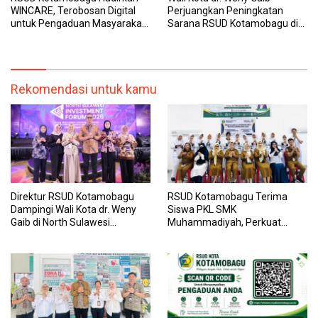
WINCARE, Terobosan Digital
Perjuangkan Peningkatan
untuk Pengaduan Masyarakat
Sarana RSUD Kotamobagu di
dan Pegawai yang Cepat,
Kemenkes RI, Demi Pelayanan
Transparan, dan Responsif
Kesehatan yang Lebih Modern
Rekomendasi untuk kamu
Direktur RSUD Kotamobagu
RSUD Kotamobagu Terima
Dampingi Wali Kota dr. Weny
Siswa PKL SMK
Gaib di North Sulawesi
Muhammadiyah, Perkuat
Investment Forum 2026
Sinergi Dunia Pendidikan dan
Layanan Kesehatan