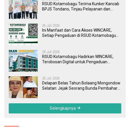
RSUD Kotamobagu Terima Kunker Kancab
BPJS Tondano, Tinjau Pelayanan dan
Perkuat Sinergi Wujudkan UHC
26 Juli 2026
Ini Manfaat dan Cara Akses WINCARE,
Setiap Pengaduan di RSUD Kotamobagu
Kini Bisa Dipantau Dan Ditangani dengan
Tuntas
26 Juli 2026
RSUD Kotamobagu Hadirkan WINCARE,
Terobosan Digital untuk Pengaduan
Masyarakat dan Pegawai yang Cepat,
Transparan, dan Responsif
26 Juli 2026
Delapan Belas Tahun Bolaang Mongondow
Selatan: Jejak Seorang Bunda Pembaharu
dan Sebuah Daerah yang Menolak
Tertinggal
Selengkapnya