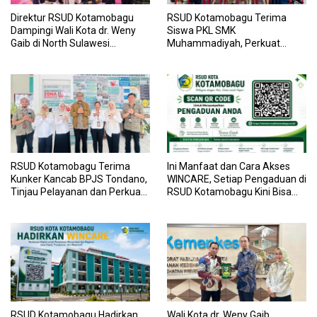
Direktur RSUD Kotamobagu
RSUD Kotamobagu Terima
Dampingi Wali Kota dr. Weny
Siswa PKL SMK
Gaib di North Sulawesi
Muhammadiyah, Perkuat
Investment Forum 2026
Sinergi Dunia Pendidikan dan
Layanan Kesehatan
RSUD Kotamobagu Terima
Ini Manfaat dan Cara Akses
Kunker Kancab BPJS Tondano,
WINCARE, Setiap Pengaduan di
Tinjau Pelayanan dan Perkuat
RSUD Kotamobagu Kini Bisa
Sinergi Wujudkan UHC
Dipantau Dan Ditangani
dengan Tuntas
RSUD Kotamobagu Hadirkan
Wali Kota dr. Weny Gaib