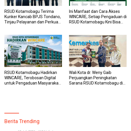
RSUD Kotamobagu Terima
Ini Manfaat dan Cara Akses
Kunker Kancab BPJS Tondano,
WINCARE, Setiap Pengaduan di
Tinjau Pelayanan dan Perkuat
RSUD Kotamobagu Kini Bisa
Sinergi Wujudkan UHC
Dipantau Dan Ditangani
dengan Tuntas
RSUD Kotamobagu Hadirkan
Wali Kota dr. Weny Gaib
WINCARE, Terobosan Digital
Perjuangkan Peningkatan
untuk Pengaduan Masyarakat
Sarana RSUD Kotamobagu di
dan Pegawai yang Cepat,
Kemenkes RI, Demi Pelayanan
Transparan, dan Responsif
Kesehatan yang Lebih Modern
Berita Trending