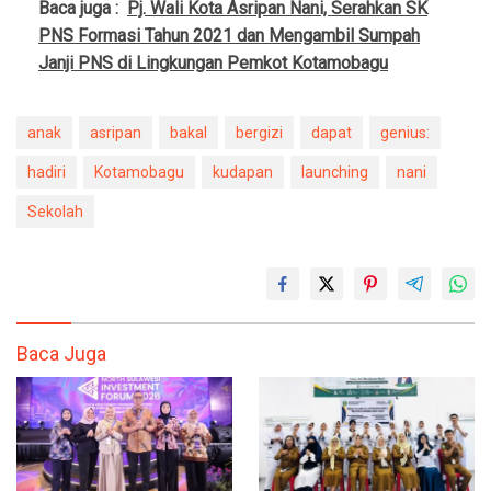
Baca juga :
Pj. Wali Kota Asripan Nani, Serahkan SK
PNS Formasi Tahun 2021 dan Mengambil Sumpah
Janji PNS di Lingkungan Pemkot Kotamobagu
anak
asripan
bakal
bergizi
dapat
genius:
hadiri
Kotamobagu
kudapan
launching
nani
Sekolah
Baca Juga