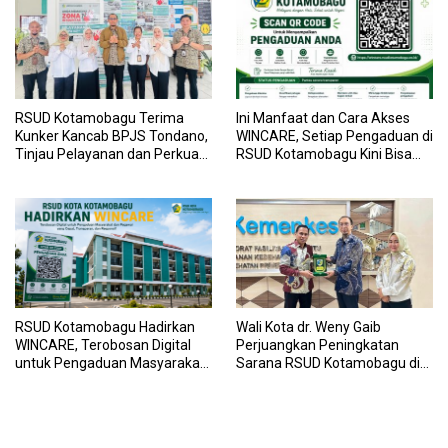
RSUD Kotamobagu Terima
Ini Manfaat dan Cara Akses
Kunker Kancab BPJS Tondano,
WINCARE, Setiap Pengaduan di
Tinjau Pelayanan dan Perkuat
RSUD Kotamobagu Kini Bisa
Sinergi Wujudkan UHC
Dipantau Dan Ditangani
dengan Tuntas
RSUD Kotamobagu Hadirkan
Wali Kota dr. Weny Gaib
WINCARE, Terobosan Digital
Perjuangkan Peningkatan
untuk Pengaduan Masyarakat
Sarana RSUD Kotamobagu di
dan Pegawai yang Cepat,
Kemenkes RI, Demi Pelayanan
Transparan, dan Responsif
Kesehatan yang Lebih Modern