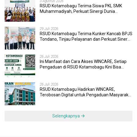
3 Agustus 2026
RSUD Kotamobagu Terima Siswa PKL SMK
Muhammadiyah, Perkuat Sinergi Dunia
Pendidikan dan Layanan Kesehatan
29 Juli 2026
RSUD Kotamobagu Terima Kunker Kancab BPJS
Tondano, Tinjau Pelayanan dan Perkuat Sinergi
Wujudkan UHC
26 Juli 2026
Ini Manfaat dan Cara Akses WINCARE, Setiap
Pengaduan di RSUD Kotamobagu Kini Bisa
Dipantau Dan Ditangani dengan Tuntas
26 Juli 2026
RSUD Kotamobagu Hadirkan WINCARE,
Terobosan Digital untuk Pengaduan Masyarakat
dan Pegawai yang Cepat, Transparan, dan
Responsif
Selengkapnya