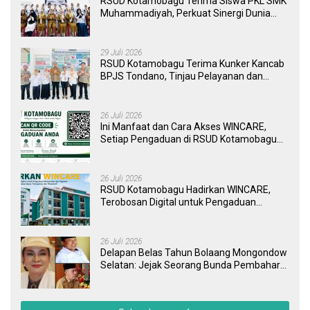
RSUD Kotamobagu Terima Siswa PKL SMK
Muhammadiyah, Perkuat Sinergi Dunia
Pendidikan dan Layanan Kesehatan
29 Juli 2026
RSUD Kotamobagu Terima Kunker Kancab
BPJS Tondano, Tinjau Pelayanan dan
Perkuat Sinergi Wujudkan UHC
26 Juli 2026
Ini Manfaat dan Cara Akses WINCARE,
Setiap Pengaduan di RSUD Kotamobagu
Kini Bisa Dipantau Dan Ditangani dengan
Tuntas
26 Juli 2026
RSUD Kotamobagu Hadirkan WINCARE,
Terobosan Digital untuk Pengaduan
Masyarakat dan Pegawai yang Cepat,
Transparan, dan Responsif
26 Juli 2026
Delapan Belas Tahun Bolaang Mongondow
Selatan: Jejak Seorang Bunda Pembaharu
dan Sebuah Daerah yang Menolak
Tertinggal