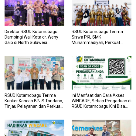
Direktur RSUD Kotamobagu
RSUD Kotamobagu Terima
Dampingi Wali Kota dr. Weny
Siswa PKL SMK
Gaib di North Sulawesi
Muhammadiyah, Perkuat
Investment Forum 2026
Sinergi Dunia Pendidikan dan
Layanan Kesehatan
RSUD Kotamobagu Terima
Ini Manfaat dan Cara Akses
Kunker Kancab BPJS Tondano,
WINCARE, Setiap Pengaduan di
Tinjau Pelayanan dan Perkuat
RSUD Kotamobagu Kini Bisa
Sinergi Wujudkan UHC
Dipantau Dan Ditangani
dengan Tuntas