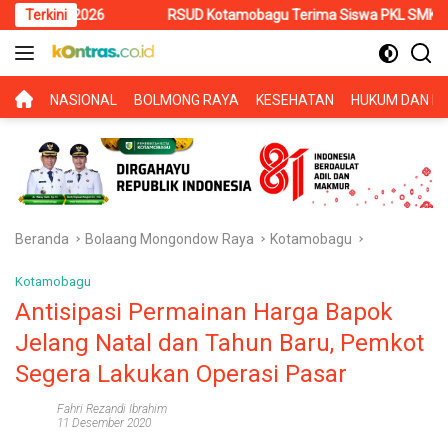
Langsung
2026
Terkini
RSUD Kotamobagu Terima Siswa PKL SMK Muhammadiyah, 
ke
konten
BERANDA
NASIONAL
BOLMONG RAYA
KESEHATAN
HUKUM DAN KR
Beranda
Bolaang Mongondow Raya
Kotamobagu
Kotamobagu
Antisipasi Permainan Harga Bapok
Jelang Natal dan Tahun Baru, Pemkot
Segera Lakukan Operasi Pasar
Fahri Rezandi Ibrahim
11 Desember 2020