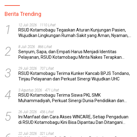
Berita Trending
1
12 Juli 2026
1110 Lihat
RSUD Kotamobagu Tegaskan Aturan Kunjungan Pasien,
Wujudkan Lingkungan Rumah Sakit yang Aman, Nyaman,
dan Berkualitas
2
8 Juli 2026
866 Lihat
Senyum, Sapa, dan Empati Harus Menjadi Identitas
Pelayanan, RSUD Kotamobagu Minta Nakes Terapkan
Komunikasi Efektif
3
29 Juli 2026
707 Lihat
RSUD Kotamobagu Terima Kunker Kancab BPJS Tondano,
Tinjau Pelayanan dan Perkuat Sinergi Wujudkan UHC
4
3 Agustus 2026
471 Lihat
RSUD Kotamobagu Terima Siswa PKL SMK
Muhammadiyah, Perkuat Sinergi Dunia Pendidikan dan
Layanan Kesehatan
5
26 Juli 2026
456 Lihat
Ini Manfaat dan Cara Akses WINCARE, Setiap Pengaduan
di RSUD Kotamobagu Kini Bisa Dipantau Dan Ditangani
dengan Tuntas
22 Juli 2026
321 Lihat