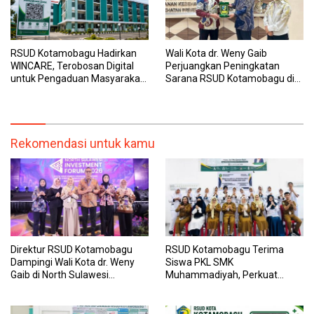
RSUD Kotamobagu Hadirkan
Wali Kota dr. Weny Gaib
WINCARE, Terobosan Digital
Perjuangkan Peningkatan
untuk Pengaduan Masyarakat
Sarana RSUD Kotamobagu di
dan Pegawai yang Cepat,
Kemenkes RI, Demi Pelayanan
Transparan, dan Responsif
Kesehatan yang Lebih Modern
Rekomendasi untuk kamu
Direktur RSUD Kotamobagu
RSUD Kotamobagu Terima
Dampingi Wali Kota dr. Weny
Siswa PKL SMK
Gaib di North Sulawesi
Muhammadiyah, Perkuat
Investment Forum 2026
Sinergi Dunia Pendidikan dan
Layanan Kesehatan