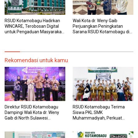
RSUD Kotamobagu Hadirkan
Wali Kota dr. Weny Gaib
WINCARE, Terobosan Digital
Perjuangkan Peningkatan
untuk Pengaduan Masyarakat
Sarana RSUD Kotamobagu di
dan Pegawai yang Cepat,
Kemenkes RI, Demi Pelayanan
Transparan, dan Responsif
Kesehatan yang Lebih Modern
Rekomendasi untuk kamu
Direktur RSUD Kotamobagu
RSUD Kotamobagu Terima
Dampingi Wali Kota dr. Weny
Siswa PKL SMK
Gaib di North Sulawesi
Muhammadiyah, Perkuat
Investment Forum 2026
Sinergi Dunia Pendidikan dan
Layanan Kesehatan