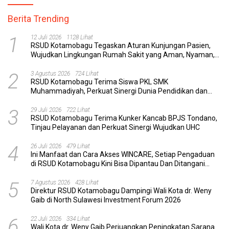
Berita Trending
1
12 Juli 2026
1128 Lihat
RSUD Kotamobagu Tegaskan Aturan Kunjungan Pasien,
Wujudkan Lingkungan Rumah Sakit yang Aman, Nyaman,
dan Berkualitas
2
3 Agustus 2026
724 Lihat
RSUD Kotamobagu Terima Siswa PKL SMK
Muhammadiyah, Perkuat Sinergi Dunia Pendidikan dan
Layanan Kesehatan
3
29 Juli 2026
722 Lihat
RSUD Kotamobagu Terima Kunker Kancab BPJS Tondano,
Tinjau Pelayanan dan Perkuat Sinergi Wujudkan UHC
4
26 Juli 2026
479 Lihat
Ini Manfaat dan Cara Akses WINCARE, Setiap Pengaduan
di RSUD Kotamobagu Kini Bisa Dipantau Dan Ditangani
dengan Tuntas
5
7 Agustus 2026
428 Lihat
Direktur RSUD Kotamobagu Dampingi Wali Kota dr. Weny
Gaib di North Sulawesi Investment Forum 2026
6
22 Juli 2026
334 Lihat
Wali Kota dr. Weny Gaib Perjuangkan Peningkatan Sarana