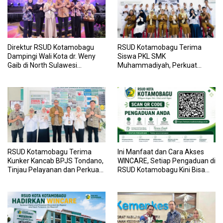
Direktur RSUD Kotamobagu
RSUD Kotamobagu Terima
Dampingi Wali Kota dr. Weny
Siswa PKL SMK
Gaib di North Sulawesi
Muhammadiyah, Perkuat
Investment Forum 2026
Sinergi Dunia Pendidikan dan
Layanan Kesehatan
RSUD Kotamobagu Terima
Ini Manfaat dan Cara Akses
Kunker Kancab BPJS Tondano,
WINCARE, Setiap Pengaduan di
Tinjau Pelayanan dan Perkuat
RSUD Kotamobagu Kini Bisa
Sinergi Wujudkan UHC
Dipantau Dan Ditangani
dengan Tuntas