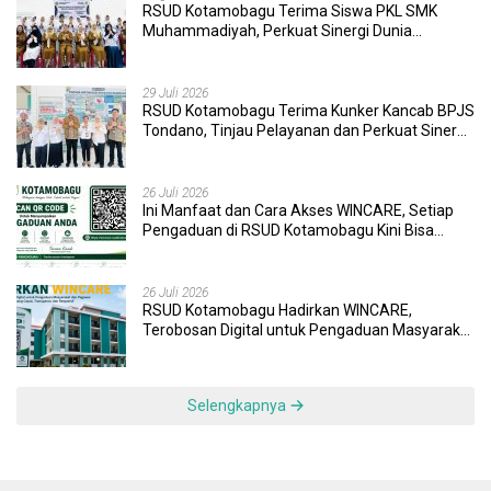
RSUD Kotamobagu Terima Siswa PKL SMK
Muhammadiyah, Perkuat Sinergi Dunia
Pendidikan dan Layanan Kesehatan
29 Juli 2026
RSUD Kotamobagu Terima Kunker Kancab BPJS
Tondano, Tinjau Pelayanan dan Perkuat Sinergi
Wujudkan UHC
26 Juli 2026
Ini Manfaat dan Cara Akses WINCARE, Setiap
Pengaduan di RSUD Kotamobagu Kini Bisa
Dipantau Dan Ditangani dengan Tuntas
26 Juli 2026
RSUD Kotamobagu Hadirkan WINCARE,
Terobosan Digital untuk Pengaduan Masyarakat
dan Pegawai yang Cepat, Transparan, dan
Responsif
Selengkapnya