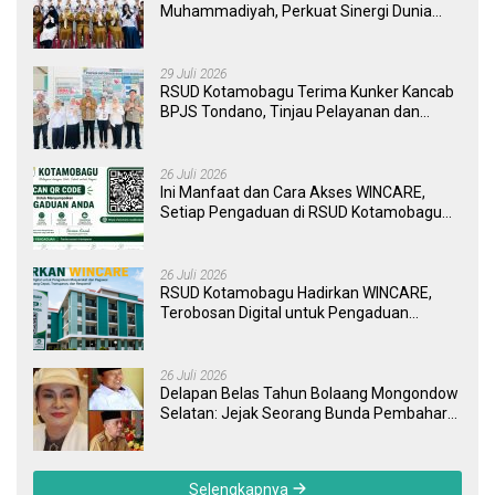
Muhammadiyah, Perkuat Sinergi Dunia
Pendidikan dan Layanan Kesehatan
29 Juli 2026
RSUD Kotamobagu Terima Kunker Kancab
BPJS Tondano, Tinjau Pelayanan dan
Perkuat Sinergi Wujudkan UHC
26 Juli 2026
Ini Manfaat dan Cara Akses WINCARE,
Setiap Pengaduan di RSUD Kotamobagu
Kini Bisa Dipantau Dan Ditangani dengan
Tuntas
26 Juli 2026
RSUD Kotamobagu Hadirkan WINCARE,
Terobosan Digital untuk Pengaduan
Masyarakat dan Pegawai yang Cepat,
Transparan, dan Responsif
26 Juli 2026
Delapan Belas Tahun Bolaang Mongondow
Selatan: Jejak Seorang Bunda Pembaharu
dan Sebuah Daerah yang Menolak
Tertinggal
Selengkapnya