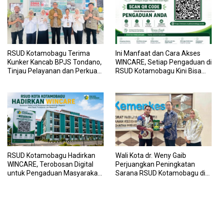
RSUD Kotamobagu Terima
Ini Manfaat dan Cara Akses
Kunker Kancab BPJS Tondano,
WINCARE, Setiap Pengaduan di
Tinjau Pelayanan dan Perkuat
RSUD Kotamobagu Kini Bisa
Sinergi Wujudkan UHC
Dipantau Dan Ditangani
dengan Tuntas
RSUD Kotamobagu Hadirkan
Wali Kota dr. Weny Gaib
WINCARE, Terobosan Digital
Perjuangkan Peningkatan
untuk Pengaduan Masyarakat
Sarana RSUD Kotamobagu di
dan Pegawai yang Cepat,
Kemenkes RI, Demi Pelayanan
Transparan, dan Responsif
Kesehatan yang Lebih Modern