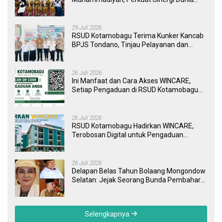
Pendidikan dan Layanan Kesehatan
29 Juli 2026
RSUD Kotamobagu Terima Kunker Kancab
BPJS Tondano, Tinjau Pelayanan dan
Perkuat Sinergi Wujudkan UHC
26 Juli 2026
Ini Manfaat dan Cara Akses WINCARE,
Setiap Pengaduan di RSUD Kotamobagu
Kini Bisa Dipantau Dan Ditangani dengan
Tuntas
26 Juli 2026
RSUD Kotamobagu Hadirkan WINCARE,
Terobosan Digital untuk Pengaduan
Masyarakat dan Pegawai yang Cepat,
Transparan, dan Responsif
26 Juli 2026
Delapan Belas Tahun Bolaang Mongondow
Selatan: Jejak Seorang Bunda Pembaharu
dan Sebuah Daerah yang Menolak
Tertinggal
Selengkapnya