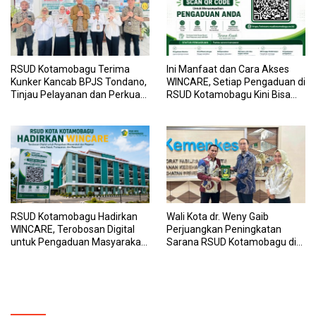
RSUD Kotamobagu Terima
Ini Manfaat dan Cara Akses
Kunker Kancab BPJS Tondano,
WINCARE, Setiap Pengaduan di
Tinjau Pelayanan dan Perkuat
RSUD Kotamobagu Kini Bisa
Sinergi Wujudkan UHC
Dipantau Dan Ditangani
dengan Tuntas
RSUD Kotamobagu Hadirkan
Wali Kota dr. Weny Gaib
WINCARE, Terobosan Digital
Perjuangkan Peningkatan
untuk Pengaduan Masyarakat
Sarana RSUD Kotamobagu di
dan Pegawai yang Cepat,
Kemenkes RI, Demi Pelayanan
Transparan, dan Responsif
Kesehatan yang Lebih Modern