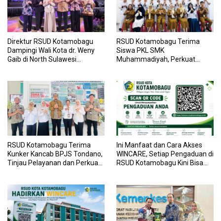
Direktur RSUD Kotamobagu
RSUD Kotamobagu Terima
Dampingi Wali Kota dr. Weny
Siswa PKL SMK
Gaib di North Sulawesi
Muhammadiyah, Perkuat
Investment Forum 2026
Sinergi Dunia Pendidikan dan
Layanan Kesehatan
RSUD Kotamobagu Terima
Ini Manfaat dan Cara Akses
Kunker Kancab BPJS Tondano,
WINCARE, Setiap Pengaduan di
Tinjau Pelayanan dan Perkuat
RSUD Kotamobagu Kini Bisa
Sinergi Wujudkan UHC
Dipantau Dan Ditangani
dengan Tuntas