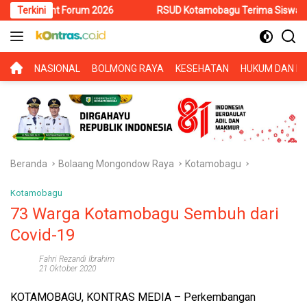
Langsung
 Forum 2026
Terkini
RSUD Kotamobagu Terima Siswa PKL SMK Muhamma
ke
konten
BERANDA
NASIONAL
BOLMONG RAYA
KESEHATAN
HUKUM DAN KR
Beranda
Bolaang Mongondow Raya
Kotamobagu
Kotamobagu
73 Warga Kotamobagu Sembuh dari
Covid-19
Fahri Rezandi Ibrahim
21 Oktober 2020
KOTAMOBAGU, KONTRAS MEDIA
– Perkembangan