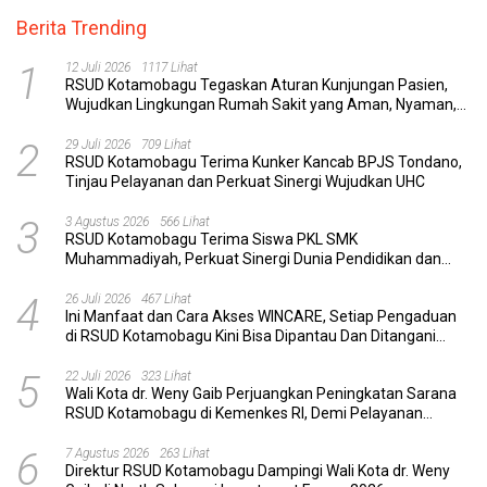
Berita Trending
1
12 Juli 2026
1117 Lihat
RSUD Kotamobagu Tegaskan Aturan Kunjungan Pasien,
Wujudkan Lingkungan Rumah Sakit yang Aman, Nyaman,
dan Berkualitas
2
29 Juli 2026
709 Lihat
RSUD Kotamobagu Terima Kunker Kancab BPJS Tondano,
Tinjau Pelayanan dan Perkuat Sinergi Wujudkan UHC
3
3 Agustus 2026
566 Lihat
RSUD Kotamobagu Terima Siswa PKL SMK
Muhammadiyah, Perkuat Sinergi Dunia Pendidikan dan
Layanan Kesehatan
4
26 Juli 2026
467 Lihat
Ini Manfaat dan Cara Akses WINCARE, Setiap Pengaduan
di RSUD Kotamobagu Kini Bisa Dipantau Dan Ditangani
dengan Tuntas
5
22 Juli 2026
323 Lihat
Wali Kota dr. Weny Gaib Perjuangkan Peningkatan Sarana
RSUD Kotamobagu di Kemenkes RI, Demi Pelayanan
Kesehatan yang Lebih Modern
6
7 Agustus 2026
263 Lihat
Direktur RSUD Kotamobagu Dampingi Wali Kota dr. Weny