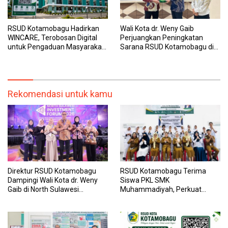
RSUD Kotamobagu Hadirkan
Wali Kota dr. Weny Gaib
WINCARE, Terobosan Digital
Perjuangkan Peningkatan
untuk Pengaduan Masyarakat
Sarana RSUD Kotamobagu di
dan Pegawai yang Cepat,
Kemenkes RI, Demi Pelayanan
Transparan, dan Responsif
Kesehatan yang Lebih Modern
Rekomendasi untuk kamu
Direktur RSUD Kotamobagu
RSUD Kotamobagu Terima
Dampingi Wali Kota dr. Weny
Siswa PKL SMK
Gaib di North Sulawesi
Muhammadiyah, Perkuat
Investment Forum 2026
Sinergi Dunia Pendidikan dan
Layanan Kesehatan