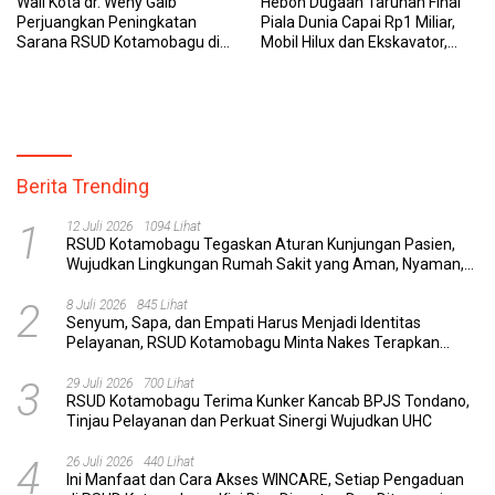
Wali Kota dr. Weny Gaib
Heboh Dugaan Taruhan Final
Perjuangkan Peningkatan
Piala Dunia Capai Rp1 Miliar,
Sarana RSUD Kotamobagu di
Mobil Hilux dan Ekskavator,
Kemenkes RI, Demi Pelayanan
Polres Bolmong Lakukan
Kesehatan yang Lebih Modern
Penyelidikan
Berita Trending
1
12 Juli 2026
1094 Lihat
RSUD Kotamobagu Tegaskan Aturan Kunjungan Pasien,
Wujudkan Lingkungan Rumah Sakit yang Aman, Nyaman,
dan Berkualitas
2
8 Juli 2026
845 Lihat
Senyum, Sapa, dan Empati Harus Menjadi Identitas
Pelayanan, RSUD Kotamobagu Minta Nakes Terapkan
Komunikasi Efektif
3
29 Juli 2026
700 Lihat
RSUD Kotamobagu Terima Kunker Kancab BPJS Tondano,
Tinjau Pelayanan dan Perkuat Sinergi Wujudkan UHC
4
26 Juli 2026
440 Lihat
Ini Manfaat dan Cara Akses WINCARE, Setiap Pengaduan