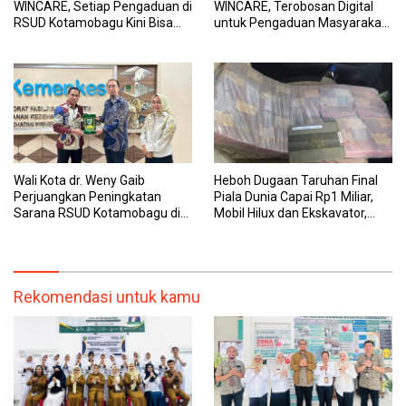
WINCARE, Setiap Pengaduan di
WINCARE, Terobosan Digital
RSUD Kotamobagu Kini Bisa
untuk Pengaduan Masyarakat
Dipantau Dan Ditangani
dan Pegawai yang Cepat,
dengan Tuntas
Transparan, dan Responsif
Wali Kota dr. Weny Gaib
Heboh Dugaan Taruhan Final
Perjuangkan Peningkatan
Piala Dunia Capai Rp1 Miliar,
Sarana RSUD Kotamobagu di
Mobil Hilux dan Ekskavator,
Kemenkes RI, Demi Pelayanan
Polres Bolmong Lakukan
Kesehatan yang Lebih Modern
Penyelidikan
Rekomendasi untuk kamu