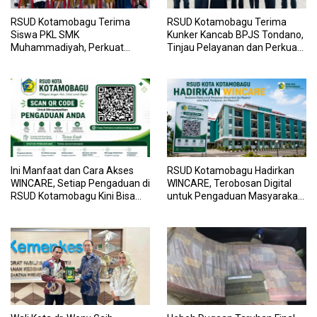
RSUD Kotamobagu Terima
RSUD Kotamobagu Terima
Siswa PKL SMK
Kunker Kancab BPJS Tondano,
Muhammadiyah, Perkuat
Tinjau Pelayanan dan Perkuat
Sinergi Dunia Pendidikan dan
Sinergi Wujudkan UHC
Layanan Kesehatan
Ini Manfaat dan Cara Akses
RSUD Kotamobagu Hadirkan
WINCARE, Setiap Pengaduan di
WINCARE, Terobosan Digital
RSUD Kotamobagu Kini Bisa
untuk Pengaduan Masyarakat
Dipantau Dan Ditangani
dan Pegawai yang Cepat,
dengan Tuntas
Transparan, dan Responsif