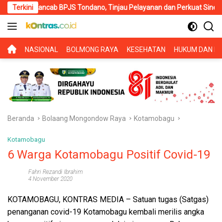
Langsung
ab BPJS Tondano, Tinjau Pelayanan dan Perkuat Sinergi Wujudkan U
Terkini
ke
konten
BERANDA
NASIONAL
BOLMONG RAYA
KESEHATAN
HUKUM DAN KR
Beranda
Bolaang Mongondow Raya
Kotamobagu
Kotamobagu
6 Warga Kotamobagu Positif Covid-19
Fahri Rezandi Ibrahim
4 November 2020
KOTAMOBAGU, KONTRAS MEDIA
– Satuan tugas (Satgas)
penanganan covid-19 Kotamobagu kembali merilis angka