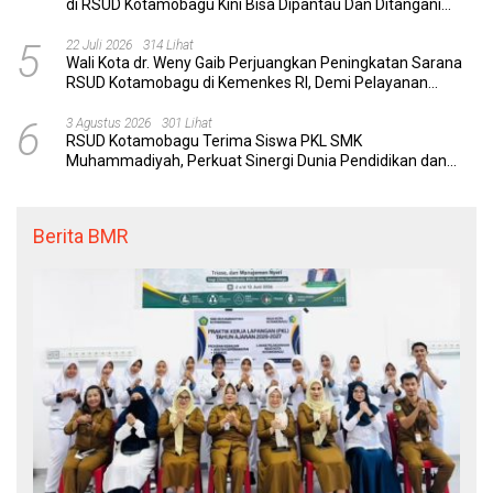
di RSUD Kotamobagu Kini Bisa Dipantau Dan Ditangani
dengan Tuntas
5
22 Juli 2026
314 Lihat
Wali Kota dr. Weny Gaib Perjuangkan Peningkatan Sarana
RSUD Kotamobagu di Kemenkes RI, Demi Pelayanan
Kesehatan yang Lebih Modern
6
3 Agustus 2026
301 Lihat
RSUD Kotamobagu Terima Siswa PKL SMK
Muhammadiyah, Perkuat Sinergi Dunia Pendidikan dan
Layanan Kesehatan
Berita BMR