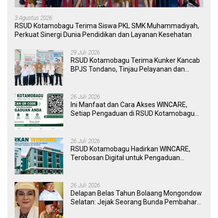
3 Agustus 2026
RSUD Kotamobagu Terima Siswa PKL SMK Muhammadiyah,
Perkuat Sinergi Dunia Pendidikan dan Layanan Kesehatan
29 Juli 2026
RSUD Kotamobagu Terima Kunker Kancab
BPJS Tondano, Tinjau Pelayanan dan
Perkuat Sinergi Wujudkan UHC
26 Juli 2026
Ini Manfaat dan Cara Akses WINCARE,
Setiap Pengaduan di RSUD Kotamobagu
Kini Bisa Dipantau Dan Ditangani dengan
Tuntas
26 Juli 2026
RSUD Kotamobagu Hadirkan WINCARE,
Terobosan Digital untuk Pengaduan
Masyarakat dan Pegawai yang Cepat,
Transparan, dan Responsif
26 Juli 2026
Delapan Belas Tahun Bolaang Mongondow
Selatan: Jejak Seorang Bunda Pembaharu
dan Sebuah Daerah yang Menolak