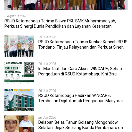
3 Agustus 2026
RSUD Kotamobagu Terima Siswa PKL SMK Muhammadiyah,
Perkuat Sinergi Dunia Pendidikan dan Layanan Kesehatan
29 Juli 2026
RSUD Kotamobagu Terima Kunker Kancab BPJS
Tondano, Tinjau Pelayanan dan Perkuat Sinergi
Wujudkan UHC
26 Juli 2026
Ini Manfaat dan Cara Akses WINCARE, Setiap
Pengaduan di RSUD Kotamobagu Kini Bisa
Dipantau Dan Ditangani dengan Tuntas
26 Juli 2026
RSUD Kotamobagu Hadirkan WINCARE,
Terobosan Digital untuk Pengaduan Masyarakat
dan Pegawai yang Cepat, Transparan, dan
Responsif
26 Juli 2026
Delapan Belas Tahun Bolaang Mongondow
Selatan: Jejak Seorang Bunda Pembaharu dan